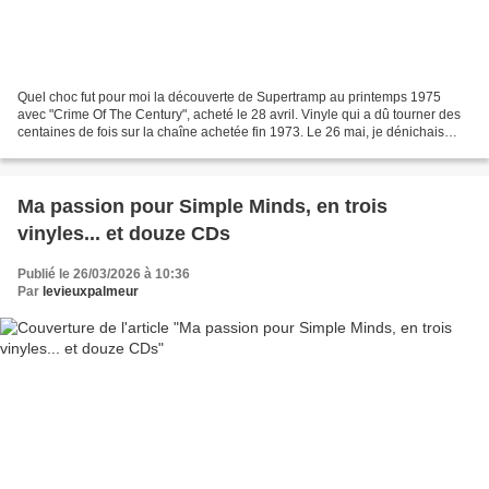
Quel choc fut pour moi la découverte de Supertramp au printemps 1975
avec "Crime Of The Century", acheté le 28 avril. Vinyle qui a dû tourner des
centaines de fois sur la chaîne achetée fin 1973. Le 26 mai, je dénichais
"Indelibly Stamped", puis le premier...
Ma passion pour Simple Minds, en trois
vinyles... et douze CDs
Publié le 26/03/2026 à 10:36
Par
levieuxpalmeur