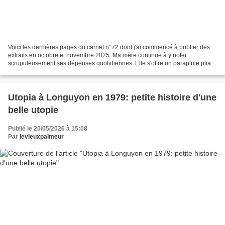
Voici les dernières pages du carnet n°72 dont j'ai commencé à publier des
extraits en octobre et novembre 2025. Ma mère continue à y noter
scrupuleusement ses dépenses quotidiennes. Elle s'offre un parapluie pliant
le 4 janvier avec ses étrennes, me rachète...
Utopia à Longuyon en 1979: petite histoire d'une
belle utopie
Publié le 20/05/2026 à 15:08
Par
levieuxpalmeur