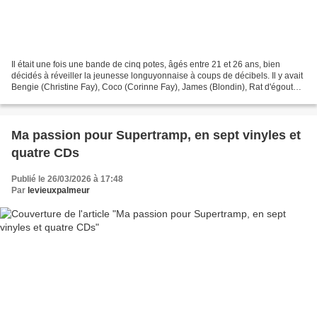
Il était une fois une bande de cinq potes, âgés entre 21 et 26 ans, bien
décidés à réveiller la jeunesse longuyonnaise à coups de décibels. Il y avait
Bengie (Christine Fay), Coco (Corinne Fay), James (Blondin), Rat d'égout
(Philippe Pierret) et Gros...
Ma passion pour Supertramp, en sept vinyles et
quatre CDs
Publié le 26/03/2026 à 17:48
Par
levieuxpalmeur