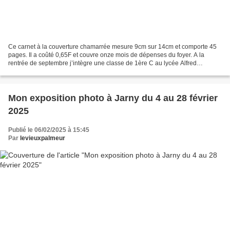
Ce carnet à la couverture chamarrée mesure 9cm sur 14cm et comporte 45
pages. Il a coûté 0,65F et couvre onze mois de dépenses du foyer. A la
rentrée de septembre j’intègre une classe de 1ère C au lycée Alfred
Mézières de Longwy. Mes deux frères René,...
Mon exposition photo à Jarny du 4 au 28 février
2025
Publié le 06/02/2025 à 15:45
Par
levieuxpalmeur