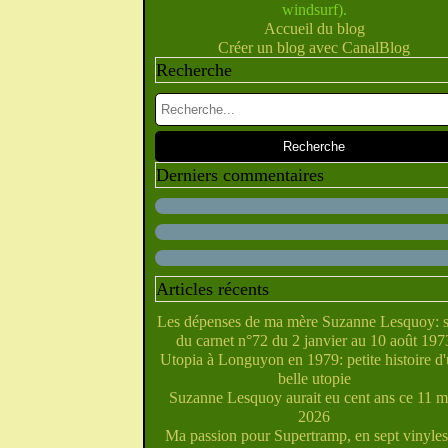
windsurf).
Février
Juillet
Juin
Mai
Mars
Avril
(10)
(28)
(40)
(9)
(5)
(10)
Accueil du blog
Janvier
Février
Juin
Mai
Mars
Avril
(28)
(27)
(5)
(5)
(14)
(10)
Créer un blog avec CanalBlog
Janvier
Février
Avril
Mai
Mars
(31)
(21)
(6)
(10)
(7)
Recherche
Janvier
Février
Mars
Avril
(29)
(22)
(7)
(4)
Février
Janvier
Mars
(38)
(31)
(6)
Janvier
Février
(32)
(29)
Janvier
(35)
Derniers commentaires
Articles récents
Les dépenses de ma mère Suzanne Lesquoy: s
du carnet n°72 du 2 janvier au 10 août 197
Utopia à Longuyon en 1979: petite histoire d
belle utopie
Suzanne Lesquoy aurait eu cent ans ce 11 m
2026
Ma passion pour Supertramp, en sept vinyles