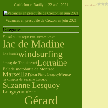
Guédelon et Ratilly le 22 août 2021
Vous aimez ?
Vacances en presqu'île de Crozon en juin 2021
Catégories
Finistère
L'Est Républicain
Laurence Becker
lac de Madine
windsurfing
Eric Frasiak
Lorraine
étang de Thau
kitesurf
Balade moto
butte de Montsec
Marseillan
Meuse
Jean-Pierre Lesquoy
les comptes de Suzanne Lesquoy
Suzanne Lesquoy
Longuyon
Hérault
Gérard