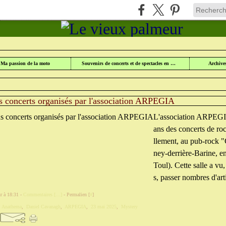
UR
>
CATEGORIES
>
LE VIEUX PALMEUR
Ma passion de la moto
Souvenirs de concerts et de spectacles en Lorraine
Archive
s concerts organisés par l'association ARPEGIA
L'association ARPEGI
ans des concerts de roc
llement, au pub-rock "
ney-derrière-Barine, e
Toul). Cette salle a vu
s, passer nombres d'arti
r à 18:31 -
Commentaires [
…
]
- Permalien [
#
]
,
Anathema
,
Daniel Cavanagh
,
ARPEGIA
,
23 mai 2025
,
Mystery