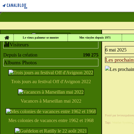
Home
LE VIEUX PALME
Le vieux palmeur se montre
Mes vinyles depuis 1971
Visiteurs
6 mai 2025
Depuis la création
190 275
Les prochain
Albums Photos
Trois jours au festival Off d'Avignon 2022
Vacances à Marseillan mai 2022
Posté par levieuxpalmeu
Mes colonies de vacances entre 1962 et 1968
Tags:
Weather Systems