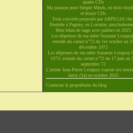
quatre CDs
Ma passion pour Simple Minds, en trois vinyle
et douze CDs
Trois concerts proposés par ARPEGIA che
Paulette à Pagney, en Lorraine, prochaineme
Mon bilan de nage avec palmes en 2025
Les dépenses de ma mère Suzanne Lesquoy
extraits du carnet n°72 du 1er octobre au 3
décembre 1972
Les dépenses de ma mère Suzanne Lesquoy l'
1972: extraits du carnet n°72 du 17 juin au 
septembre 72
L'artiste Jean-Pierre Lesquoy expose ses oeuvr
Jarny (54) en octobre 2025
Contacter le propriétaire du blog