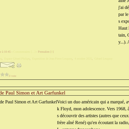
aîné 
j'ai d
par le
s exp
Haut 
tain,
y...). 
r à 10:45 -
Commentaires [
…
]
- Permalien [
#
]
oy
,
Espace Gérard Philipe
,
Exposition de Jean-Pierre Lesquoy
,
4 octobre 2025
,
Gérard Lesquoy
0 vote
de Paul Simon et Art Garfunkel
Voici un duo américain qui a marqué, a
k Floyd, mon adolescence. Vers 1968, à
s découvrir des artistes (autres que ce
frère aîné René) qu'en écoutant la radi