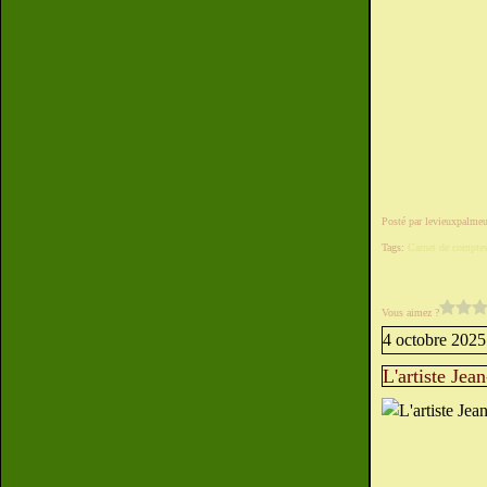
Posté par levieuxpalmeu
Tags:
Carnet de comptes
Vous aimez ?
4 octobre 2025
L'artiste Jea