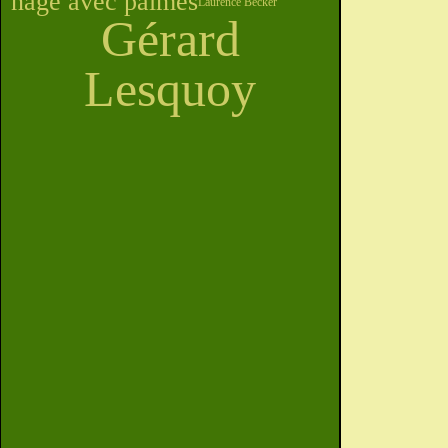
nage avec palmes
Laurence Becker
Gérard
Lesquoy