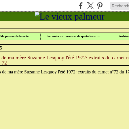
UR
>
CATEGORIES
>
LE VIEUX PALMEUR
Ma passion de la moto
Souvenirs de concerts et de spectacles en Lorraine
Archive
25
 de ma mère Suzanne Lesquoy l'été 1972: extraits du carnet n
 72