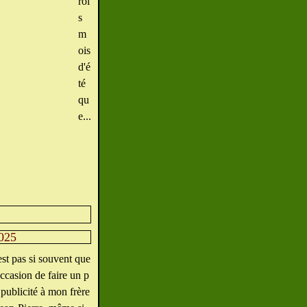
roi
s
m
ois
d'é
té
qu
e...
2025
est pas si souvent que
'occasion de faire un p
 publicité à mon frère