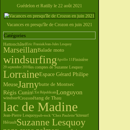
Guédelon et Ratilly le 22 août 2021
Vacances en presqu'île de Crozon en juin 2021
Catégories
Hattonchâtel
Eric Frasiak
Jean-Jules Lesquoy
Marseillan
Balade moto
windsurfing
Finistère
Apollo 11
les comptes de Suzanne Lesquoy
29 septembre 2016
Lorraine
Espace Gérard Philipe
Jarny
Meuse
butte de Montsec
Longuyon
Régis Cunin
L'Est Républicain
étang de Thau
windsurf
Crozon
lac de Madine
Jean-Pierre Lesquoy
pub-rock "Chez Paulette"
kitesurf
Suzanne Lesquoy
Hérault