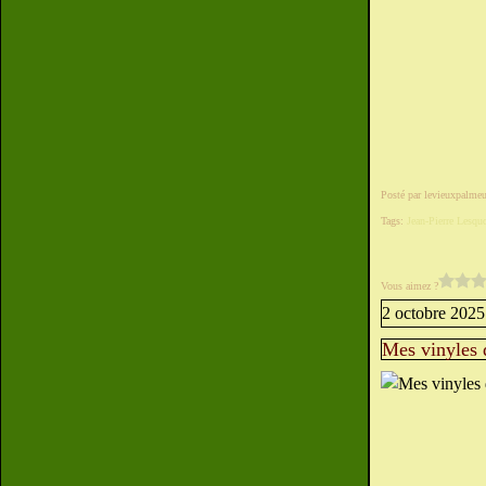
Posté par levieuxpalmeu
Tags:
Jean-Pierre Lesqu
Vous aimez ?
2 octobre 2025
Mes vinyles 