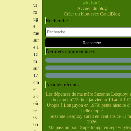
windsurf).
Février
Juillet
Juin
Mai
Mars
Avril
(10)
(28)
(40)
(9)
(5)
(10)
ur
Accueil du blog
Janvier
Février
Juin
Mai
Mars
Avril
(28)
(27)
(5)
(5)
(14)
(10)
ro
Créer un blog avec CanalBlog
Janvier
Février
Avril
Mai
Mars
(31)
(21)
(6)
(10)
(7)
ug
Recherche
Janvier
Février
Mars
Avril
(29)
(22)
(7)
(4)
Février
Janvier
Mars
(38)
(31)
(6)
e
Janvier
Février
(32)
(29)
me
Janvier
(35)
sur
e 1
Derniers commentaires
1c
m
sur
17
cm
Articles récents
et
Les dépenses de ma mère Suzanne Lesquoy: s
a c
du carnet n°72 du 2 janvier au 10 août 197
oû
Utopia à Longuyon en 1979: petite histoire d
té
belle utopie
Suzanne Lesquoy aurait eu cent ans ce 11 m
0,
2026
65
Ma passion pour Supertramp, en sept vinyles