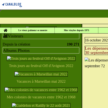
Home
LE VIEUX PALME
Le vieux palmeur se montre
Mes vinyles depuis 1971
Visiteurs
16 octobre 20
Depuis la création
190 271
Les dépenses
Albums Photos
30 septembre
Trois jours au festival Off d'Avignon 2022
Vacances à Marseillan mai 2022
Mes colonies de vacances entre 1962 et 1968