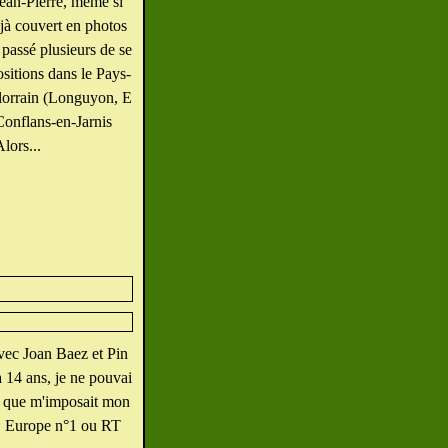
Jean-Pierre, même si
éjà couvert en photos
 passé plusieurs de se
ositions dans le Pays-
lorrain (Longuyon, E
 Conflans-en-Jarnis
Alors...
vec Joan Baez et Pin
 14 ans, je ne pouvai
ux que m'imposait mon
o, Europe n°1 ou RT