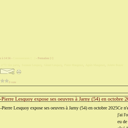
r à 14:56 -
Commentaires [
…
]
- Permalien [
#
]
 n°72 1ère partie
,
Suzanne Lesquoy
,
Gérard Lesquoy
,
Pierre Mangenot
,
Agnès Mangenot
,
Arlette Brayer
0 vote
n-Pierre Lesquoy expose ses oeuvres à Jarny (54) en octobre 
Ce n'
j'ai l
eu de