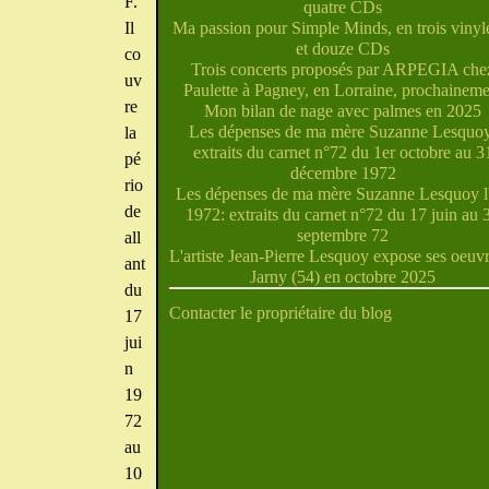
F.
quatre CDs
Il
Ma passion pour Simple Minds, en trois vinyle
et douze CDs
co
Trois concerts proposés par ARPEGIA che
uv
Paulette à Pagney, en Lorraine, prochaineme
re
Mon bilan de nage avec palmes en 2025
Les dépenses de ma mère Suzanne Lesquoy
la
extraits du carnet n°72 du 1er octobre au 3
pé
décembre 1972
rio
Les dépenses de ma mère Suzanne Lesquoy l'
de
1972: extraits du carnet n°72 du 17 juin au 
septembre 72
all
L'artiste Jean-Pierre Lesquoy expose ses oeuvr
ant
Jarny (54) en octobre 2025
du
Contacter le propriétaire du blog
17
jui
n
19
72
au
10