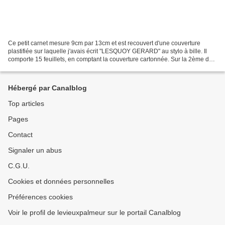
Ce petit carnet mesure 9cm par 13cm et est recouvert d'une couverture
plastifiée sur laquelle j'avais écrit "LESQUOY GERARD" au stylo à bille. Il
comporte 15 feuillets, en comptant la couverture cartonnée. Sur la 2ème de
couverture ma mère a écrit son...
Hébergé par Canalblog
Top articles
Pages
Contact
Signaler un abus
C.G.U.
Cookies et données personnelles
Préférences cookies
Voir le profil de levieuxpalmeur sur le portail Canalblog