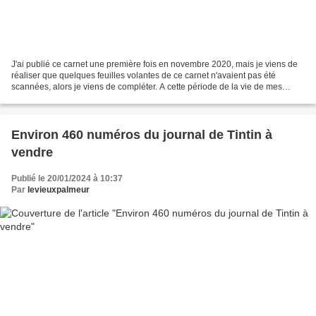
J'ai publié ce carnet une première fois en novembre 2020, mais je viens de
réaliser que quelques feuilles volantes de ce carnet n'avaient pas été
scannées, alors je viens de compléter. A cette période de la vie de mes
parents, le foyer du 16 rue Albert...
Environ 460 numéros du journal de Tintin à
vendre
Publié le 20/01/2024 à 10:37
Par
levieuxpalmeur