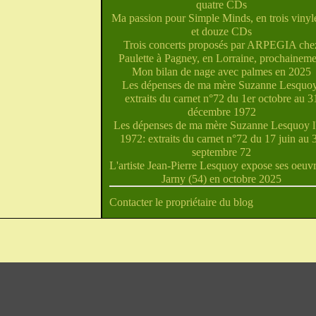
quatre CDs
Ma passion pour Simple Minds, en trois vinyle
et douze CDs
Trois concerts proposés par ARPEGIA che
Paulette à Pagney, en Lorraine, prochaineme
Mon bilan de nage avec palmes en 2025
Les dépenses de ma mère Suzanne Lesquoy
extraits du carnet n°72 du 1er octobre au 3
décembre 1972
Les dépenses de ma mère Suzanne Lesquoy l'
1972: extraits du carnet n°72 du 17 juin au 
septembre 72
L'artiste Jean-Pierre Lesquoy expose ses oeuvr
Jarny (54) en octobre 2025
Contacter le propriétaire du blog