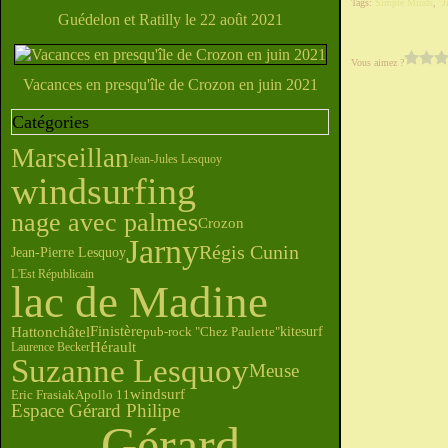
Tags:
Simple Minds
,
J
Guédelon et Ratilly le 22 août 2021
Vous aimez ?
Vacances en presqu'île de Crozon en juin 2021
Catégories
Marseillan
Jean-Jules Lesquoy
windsurfing
nage avec palmes
Crozon
Jarny
Régis Cunin
Jean-Pierre Lesquoy
L'Est Républicain
lac de Madine
Finistère
Hattonchâtel
pub-rock "Chez Paulette"
kitesurf
Hérault
Laurence Becker
Suzanne Lesquoy
Meuse
windsurf
Eric Frasiak
Apollo 11
Espace Gérard Philipe
Gérard