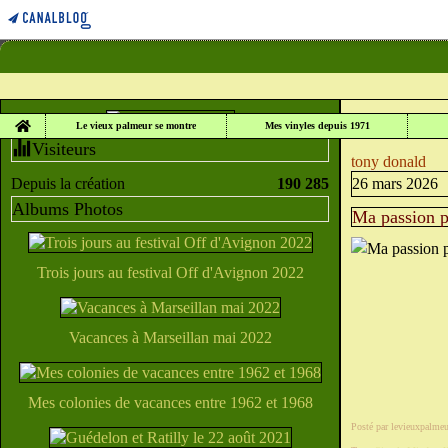
Home
LE VIEUX PALME
Le vieux palmeur se montre
Mes vinyles depuis 1971
Visiteurs
tony donald
Depuis la création
190 285
26 mars 2026
Albums Photos
Ma passion p
Trois jours au festival Off d'Avignon 2022
Vacances à Marseillan mai 2022
Mes colonies de vacances entre 1962 et 1968
Posté par levieuxpalmeu