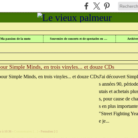
UR
>
CATEGORIES
>
TONY DONALD
Ma passion de la moto
Souvenirs de concerts et de spectacles en Lorraine
Archive
our Simple Minds, en trois vinyles... et douze CDs
J'ai découvert Simp
s années 90, période
utais et achetais pl
s, pour cause de cha
s en plus importante
"Street Fighting Yea
e je...
r à 10:36 -
Commentaires [
…
]
- Permalien [
#
]