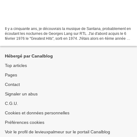
Il y a cinquante ans, je découvrais la musique de Santana, probablement en
écoutant les nocturnes de Georges Lang sur RTL. J'ai d'abord acquis le 6
février 1976 le "Greatest Hits", sorti en 1974. J'étais alors en 4ème année de
faculté de sciences à Nancy,...
Hébergé par Canalblog
Top articles
Pages
Contact
Signaler un abus
C.G.U.
Cookies et données personnelles
Préférences cookies
Voir le profil de levieuxpalmeur sur le portail Canalblog