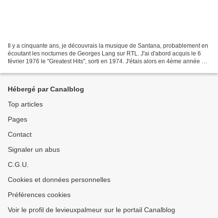
Il y a cinquante ans, je découvrais la musique de Santana, probablement en
écoutant les nocturnes de Georges Lang sur RTL. J'ai d'abord acquis le 6
février 1976 le "Greatest Hits", sorti en 1974. J'étais alors en 4ème année de
faculté de sciences à Nancy,...
Hébergé par Canalblog
Top articles
Pages
Contact
Signaler un abus
C.G.U.
Cookies et données personnelles
Préférences cookies
Voir le profil de levieuxpalmeur sur le portail Canalblog