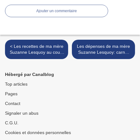
Ajouter un commentaire
< Les recettes de ma mère
Les dépenses de ma mère
Suzanne Lesquoy au cours
Suzanne Lesquoy: carnet
de l'année 1960: carnet
n°45 entre décembre 1958
n°47 (article publié le 26
et janvier 1959 >
janvier 2018)
Hébergé par Canalblog
Top articles
Pages
Contact
Signaler un abus
C.G.U.
Cookies et données personnelles