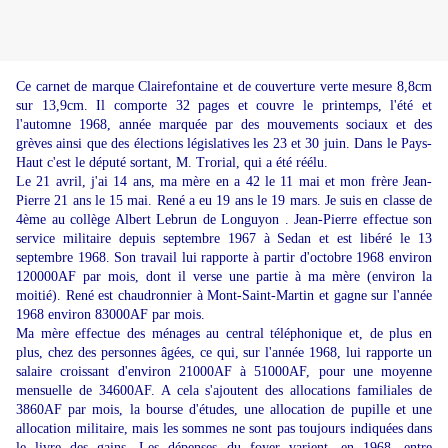
Ce carnet de marque Clairefontaine et de couverture verte mesure 8,8cm
sur 13,9cm. Il comporte 32 pages et couvre le printemps, l'été et
l'automne 1968, année marquée par des mouvements sociaux et des
grèves ainsi que des élections législatives les 23 et 30 juin. Dans le Pays-
Haut c'est le député sortant, M. Trorial, qui a été réélu.
Le 21 avril, j'ai 14 ans, ma mère en a 42 le 11 mai et mon frère Jean-
Pierre 21 ans le 15 mai. René a eu 19 ans le 19 mars. Je suis en classe de
4ème au collège Albert Lebrun de Longuyon . Jean-Pierre effectue son
service militaire depuis septembre 1967 à Sedan et est libéré le 13
septembre 1968. Son travail lui rapporte à partir d'octobre 1968 environ
120000AF par mois, dont il verse une partie à ma mère (environ la
moitié). René est chaudronnier à Mont-Saint-Martin et gagne sur l'année
1968 environ 83000AF par mois.
Ma mère effectue des ménages au central téléphonique et, de plus en
plus, chez des personnes âgées, ce qui, sur l'année 1968, lui rapporte un
salaire croissant d'environ 21000AF à 51000AF, pour une moyenne
mensuelle de 34600AF. A cela s'ajoutent des allocations familiales de
3860AF par mois, la bourse d'études, une allocation de pupille et une
allocation militaire, mais les sommes ne sont pas toujours indiquées dans
le livre des gains. Les dépenses du foyer varient, en 1968, entre