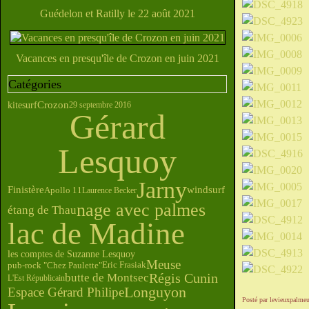
Guédelon et Ratilly le 22 août 2021
Vacances en presqu'île de Crozon en juin 2021
Catégories
Crozon
kitesurf
29 septembre 2016
Gérard
Lesquoy
Jarny
Finistère
windsurf
Apollo 11
Laurence Becker
nage avec palmes
étang de Thau
lac de Madine
les comptes de Suzanne Lesquoy
Meuse
pub-rock "Chez Paulette"
Eric Frasiak
Régis Cunin
butte de Montsec
L'Est Républicain
Longuyon
Espace Gérard Philipe
Posté par levieuxpalmeu