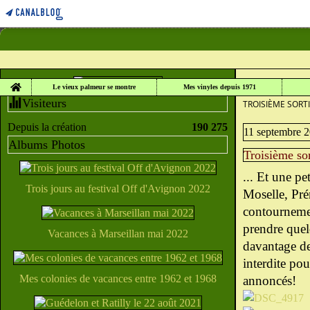
Home
LE VIEUX PALME
Le vieux palmeur se montre
Mes vinyles depuis 1971
Visiteurs
TROISIÈME SORT
Depuis la création
190 275
11 septembre 
Albums Photos
Troisième so
... Et une p
Trois jours au festival Off d'Avignon 2022
Moselle, Pré
contournemen
prendre quel
Vacances à Marseillan mai 2022
davantage de
interdite po
Mes colonies de vacances entre 1962 et 1968
annoncés!