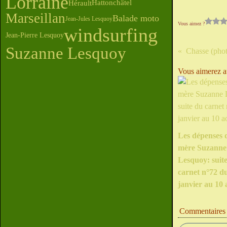
Lorraine
Hérault
Hattonchâtel
Marseillan
Balade moto
Jean-Jules Lesquoy
Vous aimez ?
windsurfing
Jean-Pierre Lesquoy
Suzanne Lesquoy
Vous aimerez au
Les dépenses 
mère Suzanne
Lesquoy: suit
carnet n°72 d
janvier au 10 
Commentaires