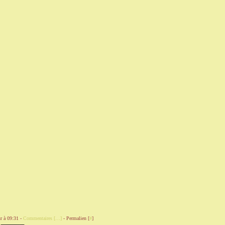
r à 09:31 -
Commentaires [
…
]
- Permalien [
#
]