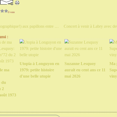
0 vote
Chasse (photographique!) aux papillons entre Briey et Mance
ssi :
Utopia à Longuyon en
Suzanne Lesquoy
Ma 
de ma
1979: petite histoire
aurait eu cent ans ce 11
Sup
d'une belle utopie
mai 2026
viny
e du
u 2
août 1973