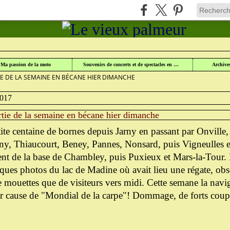
UR
>
MA PASSION DE LA MOTO DEPUIS 45 ANS
>
Ma passion de la moto
Souvenirs de concerts et de spectacles en Lorraine
Archive
IE DE LA SEMAINE EN BÉCANE HIER DIMANCHE
2017
rtie de la semaine en bécane hier dimanche
etite centaine de bornes depuis Jarny en passant par Onville
ny, Thiaucourt, Beney, Pannes, Nonsard, puis Vigneulles et
t de la base de Chambley, puis Puxieux et Mars-la-Tour. 
ques photos du lac de Madine où avait lieu une régate, obs
 mouettes que de visiteurs vers midi. Cette semane la navig
ur cause de "Mondial de la carpe"! Dommage, de forts coup