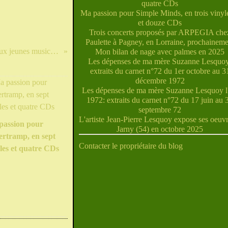
quatre CDs
Ma passion pour Simple Minds, en trois vinyle
et douze CDs
Trois concerts proposés par ARPEGIA che
Paulette à Pagney, en Lorraine, prochaineme
Concert à venir à Labry avec deux jeunes musiciens talentueux!
Mon bilan de nage avec palmes en 2025
Les dépenses de ma mère Suzanne Lesquoy
extraits du carnet n°72 du 1er octobre au 3
décembre 1972
Les dépenses de ma mère Suzanne Lesquoy l'
1972: extraits du carnet n°72 du 17 juin au 
septembre 72
L'artiste Jean-Pierre Lesquoy expose ses oeuvr
passion pour
Jarny (54) en octobre 2025
ertramp, en sept
Contacter le propriétaire du blog
les et quatre CDs