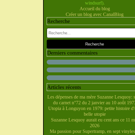
windsurf).
Février
Juillet
Juin
Mai
Mars
Avril
(10)
(28)
(40)
(9)
(5)
(10)
Accueil du blog
Janvier
Février
Juin
Mai
Mars
Avril
(28)
(27)
(5)
(5)
(14)
(10)
Créer un blog avec CanalBlog
Janvier
Février
Avril
Mai
Mars
(31)
(21)
(6)
(10)
(7)
Recherche
Janvier
Février
Mars
Avril
(29)
(22)
(7)
(4)
Février
Janvier
Mars
(38)
(31)
(6)
Janvier
Février
(32)
(29)
Janvier
(35)
Derniers commentaires
Articles récents
Les dépenses de ma mère Suzanne Lesquoy: s
du carnet n°72 du 2 janvier au 10 août 197
Utopia à Longuyon en 1979: petite histoire d
belle utopie
Suzanne Lesquoy aurait eu cent ans ce 11 m
2026
Ma passion pour Supertramp, en sept vinyles