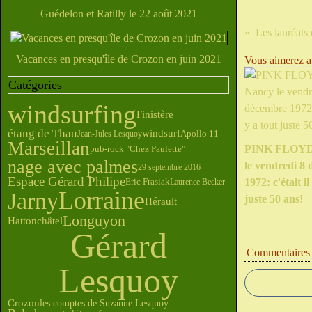
Guédelon et Ratilly le 22 août 2021
Les lauréats
Vacances en presqu'île de Crozon en juin 2021
Vous aimerez au
Catégories
windsurfing
Finistère
étang de Thau
windsurf
Jean-Jules Lesquoy
Apollo 11
Marseillan
PINK FLOYD
pub-rock "Chez Paulette"
nage avec palmes
le vendredi 8
29 septembre 2016
Espace Gérard Philipe
1972: c'était il
Eric Frasiak
Laurence Becker
Lorraine
Jarny
juste 50 ans!
Hérault
Longuyon
Hattonchâtel
Gérard
Commentaires
Lesquoy
Crozon
les comptes de Suzanne Lesquoy