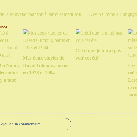
 de la nouvelle chanson à Jarny samedi soir
Kevin Coyne à Longuyon 
ssi :
Celui que je n'irai pas
Mes deux vinyles de
voir cet été
 à Nancy
David Gilmour, parus
Les
 décembre
en 1978 et 1984
mèr
 y a tout
Lesq
carn
janv
Ajouter un commentaire