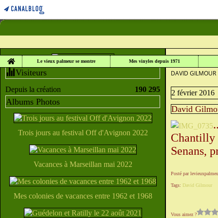
Home
LE VIEUX PALME
Le vieux palmeur se montre
Mes vinyles depuis 1971
Visiteurs
DAVID GILMOUR 
Depuis la création
190 295
2 février 2016
Albums Photos
David Gilmou
.
Trois jours au festival Off d'Avignon 2022
Chantilly 
Senans, pr
Vacances à Marseillan mai 2022
Posté par levieuxpalmeu
Tags:
David Gilmour
Mes colonies de vacances entre 1962 et 1968
Vous aimez ?