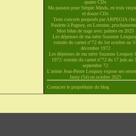
quatre CDs
Ma passion pour Simple Minds, en trois vinyle
et douze CDs
Trois concerts proposés par ARPEGIA che
Paulette à Pagney, en Lorraine, prochaineme
Mon bilan de nage avec palmes en 2025
Les dépenses de ma mère Suzanne Lesquoy
extraits du carnet n°72 du 1er octobre au 3
décembre 1972
Les dépenses de ma mère Suzanne Lesquoy l'
1972: extraits du carnet n°72 du 17 juin au 
septembre 72
L'artiste Jean-Pierre Lesquoy expose ses oeuvr
Jarny (54) en octobre 2025
Contacter le propriétaire du blog