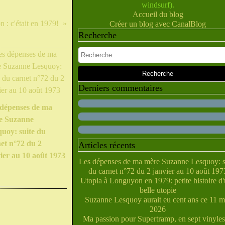
windsurf).
Février
Juillet
Juin
Mai
Mars
Avril
(10)
(28)
(40)
(9)
(5)
(10)
Accueil du blog
Janvier
Février
Juin
Mai
Mars
Avril
(28)
(27)
(5)
(5)
(14)
(10)
: c'était en 1979!
Créer un blog avec CanalBlog
Janvier
Février
Avril
Mai
Mars
(31)
(21)
(6)
(10)
(7)
Recherche
Janvier
Février
Mars
Avril
(29)
(22)
(7)
(4)
Février
Janvier
Mars
(38)
(31)
(6)
Janvier
Février
(32)
(29)
Janvier
(35)
Derniers commentaires
 dépenses de ma
e Suzanne
uoy: suite du
et n°72 du 2
Articles récents
ier au 10 août 1973
Les dépenses de ma mère Suzanne Lesquoy: s
du carnet n°72 du 2 janvier au 10 août 197
Utopia à Longuyon en 1979: petite histoire d
belle utopie
Suzanne Lesquoy aurait eu cent ans ce 11 m
2026
Ma passion pour Supertramp, en sept vinyles