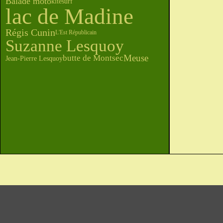
Balade moto
kitesurf
lac de Madine
Régis Cunin
L'Est Républicain
Suzanne Lesquoy
Meuse
butte de Montsec
Jean-Pierre Lesquoy