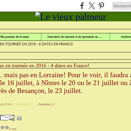
UR
>
CONCERTS ET SPECTACLES À VENIR EN LORRAINE
>
Ma passion de la moto
Souvenirs de concerts et de spectacles en Lorraine
Archive
EN TOURNÉE EN 2016 : 4 DATES EN FRANCE!
r en tournée en 2016 : 4 dates en France!
.. mais pas en Lorraine! Pour le voir, il faudra 
le 16 juillet, à Nîmes le 20 ou le 21 juillet ou 
ès de Besançon, le 23 juillet.
r à 22:14 -
Commentaires [
…
]
- Permalien [
#
]
0 vote