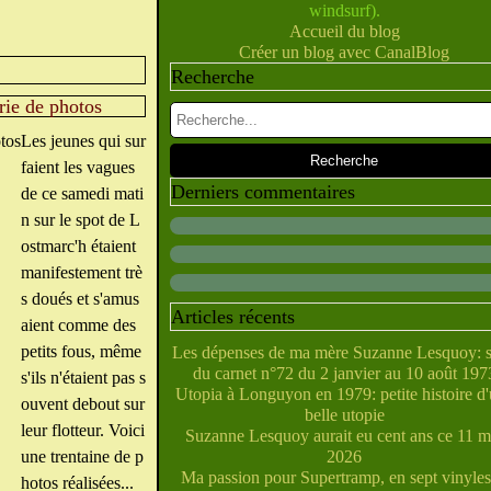
windsurf).
Février
Juillet
Juin
Mai
Mars
Avril
(10)
(28)
(40)
(9)
(5)
(10)
Accueil du blog
Janvier
Février
Juin
Mai
Mars
Avril
(28)
(27)
(5)
(5)
(14)
(10)
Créer un blog avec CanalBlog
Janvier
Février
Avril
Mai
Mars
(31)
(21)
(6)
(10)
(7)
Recherche
Janvier
Février
Mars
Avril
(29)
(22)
(7)
(4)
Février
Janvier
Mars
(38)
(31)
(6)
rie de photos
Janvier
Février
(32)
(29)
Janvier
(35)
Les jeunes qui sur
faient les vagues
Derniers commentaires
de ce samedi mati
n sur le spot de L
ostmarc'h étaient
manifestement trè
s doués et s'amus
Articles récents
aient comme des
petits fous, même
Les dépenses de ma mère Suzanne Lesquoy: s
du carnet n°72 du 2 janvier au 10 août 197
s'ils n'étaient pas s
Utopia à Longuyon en 1979: petite histoire d
ouvent debout sur
belle utopie
leur flotteur. Voici
Suzanne Lesquoy aurait eu cent ans ce 11 m
une trentaine de p
2026
Ma passion pour Supertramp, en sept vinyles
hotos réalisées...