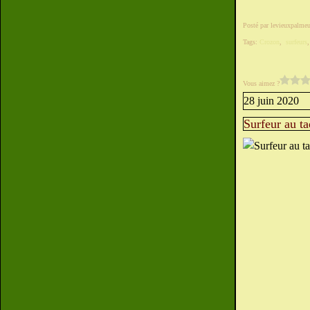
Posté par levieuxpalmeu
Tags:
Crozon
,
surfeurs
Vous aimez ?
28 juin 2020
Surfeur au t