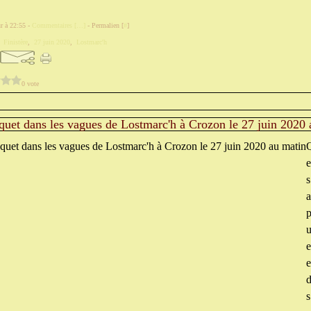
r à 22:55 -
Commentaires [
…
]
- Permalien [
#
]
,
Finistère
,
27 juin 2020
,
Lostmarc'h
0 vote
aquet dans les vagues de Lostmarc'h à Crozon le 27 juin 2020
Q
e
a
p
u
e
e
d
s