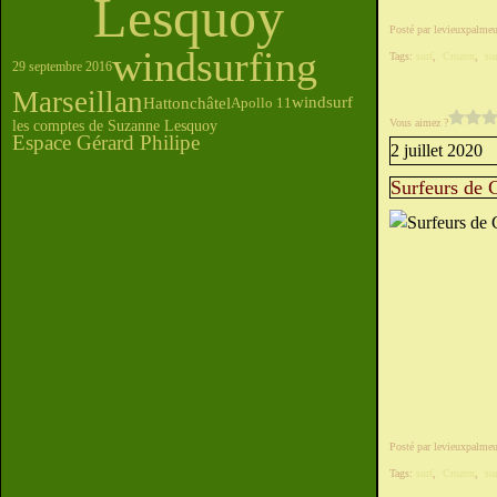
Lesquoy
Posté par levieuxpalmeu
windsurfing
Tags:
surf
,
Crozon
,
su
29 septembre 2016
Marseillan
windsurf
Hattonchâtel
Apollo 11
Vous aimez ?
les comptes de Suzanne Lesquoy
Espace Gérard Philipe
2 juillet 2020
Surfeurs de 
Posté par levieuxpalmeu
Tags:
surf
,
Crozon
,
su