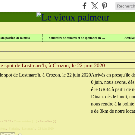
UR
>
CATEGORIES
>
SURFEURS
Ma passion de la moto
Souvenirs de concerts et de spectacles en Lorraine
Archive
le spot de Lostmarc'h, à Crozon, le 22 juin 2020
Arrivés en presqu'île 
0 juin, nous avons, dès
é le GR34 à partir de n
Dinan. dès le lundi, no
nous rendre à la pointe
s de 3km de notre locat
r à 22:23 -
Commentaires [
…
]
- Permalien [
#
]
rfeurs
,
Finistère
,
Lostmarc'h
,
22 juin 2020