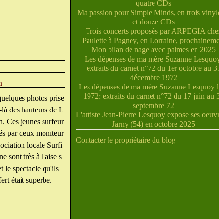
quatre CDs
Ma passion pour Simple Minds, en trois vinyle
et douze CDs
Trois concerts proposés par ARPEGIA che
Paulette à Pagney, en Lorraine, prochaineme
Mon bilan de nage avec palmes en 2025
Les dépenses de ma mère Suzanne Lesquoy
extraits du carnet n°72 du 1er octobre au 3
décembre 1972
n
Les dépenses de ma mère Suzanne Lesquoy l'
1972: extraits du carnet n°72 du 17 juin au 
uelques photos prise
septembre 72
r-là des hauteurs de L
L'artiste Jean-Pierre Lesquoy expose ses oeuvr
h. Ces jeunes surfeur
Jarny (54) en octobre 2025
és par deux moniteur
Contacter le propriétaire du blog
sociation locale Surfi
e sont très à l'aise s
et le spectacle qu'ils
ert était superbe.