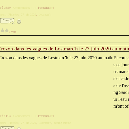
r à 19:30 -
Commentaires [
…
]
- Permalien [
#
]
rfeurs
,
Finistère
,
27 juin 2020
,
Lostmarc'h
0 vote
Crozon dans les vagues de Lostmarc'h le 27 juin 2020 au mati
Encore q
s ce jou
ostmarc'
s encadr
s de l'as
ng Sardin
ur l'eau 
m'ont off
r à 14:53 -
Commentaires [
…
]
- Permalien [
#
]
rfeurs
,
Finistère
,
27 juin 2020
,
Lostmarc'h
,
surfing sardine