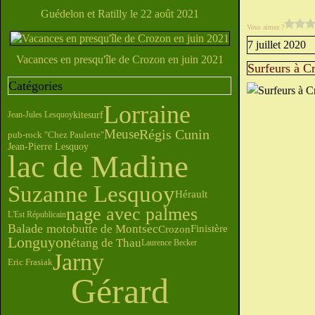
Guédelon et Ratilly le 22 août 2021
Vous aimez ?
7 juillet 2020
Vacances en presqu'île de Crozon en juin 2021
Surfeurs à Cr
Catégories
Lorraine
kitesurf
Jean-Jules Lesquoy
Meuse
Régis Cunin
pub-rock "Chez Paulette"
Jean-Pierre Lesquoy
lac de Madine
Suzanne Lesquoy
Hérault
nage avec palmes
L'Est Républicain
Balade moto
butte de Montsec
Finistère
Crozon
Longuyon
étang de Thau
Laurence Becker
Jarny
Eric Frasiak
Gérard