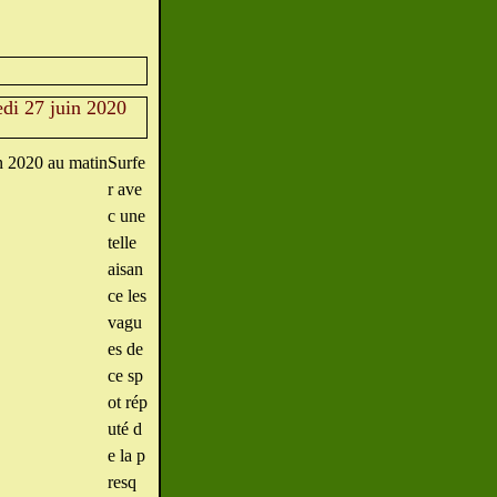
edi 27 juin 2020
Surfe
r ave
c une
telle
aisan
ce les
vagu
es de
ce sp
ot rép
uté d
e la p
resq