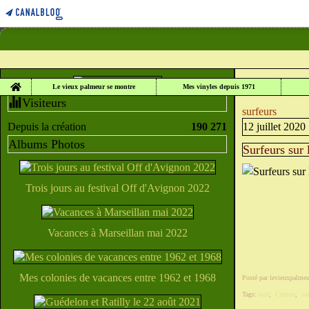
Home
LE VIEUX PALME
Le vieux palmeur se montre
Mes vinyles depuis 1971
Visiteurs
surfeurs
Depuis la création
190 271
12 juillet 2020
Albums Photos
Surfeurs sur 
Trois jours au festival Off d'Avignon 2022
Vacances à Marseillan mai 2022
Mes colonies de vacances entre 1962 et 1968
Posté par levieuxpalmeu
Tags:
surf
,
Crozon
,
su