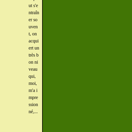
ut s'e
ntraîn
er so
uven
t, on
acqui
ert un
très b
on ni
veau
qui,
moi,
m'a i
mpre
ssion
né,...