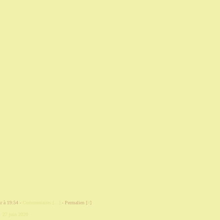
r à 19:54 -
Commentaires [
…
]
- Permalien [
#
]
,
27 juin 2020