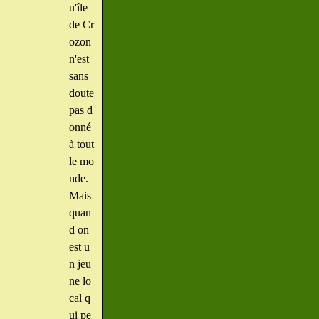
u'île
de Cr
ozon
n'est
sans
doute
pas d
onné
à tout
le mo
nde.
Mais
quan
d on
est u
n jeu
ne lo
cal q
ui pe