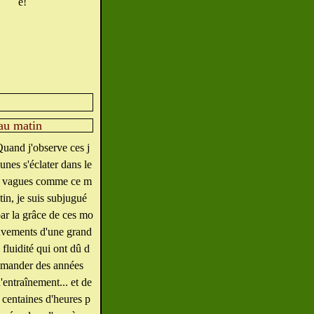
e!
 au matin
uand j'observe ces j
unes s'éclater dans le
s vagues comme ce m
tin, je suis subjugué
ar la grâce de ces mo
vements d'une grand
 fluidité qui ont dû d
mander des années
'entraînement... et de
 centaines d'heures p