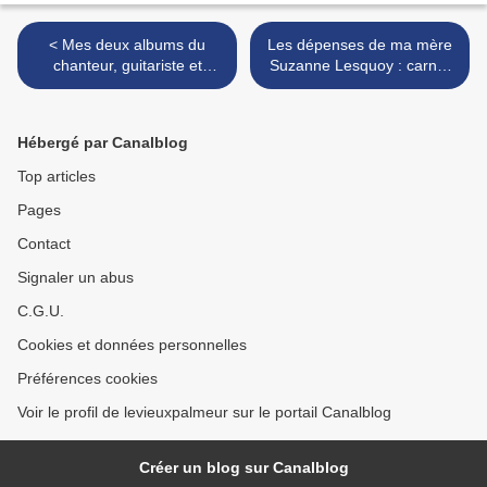
< Mes deux albums du
Les dépenses de ma mère
chanteur, guitariste et
Suzanne Lesquoy : carnet
compositeur américain
n°56 du 30 octobre 1963 au
Johnny Rivers
27 août 1964 >
Hébergé par Canalblog
Top articles
Pages
Contact
Signaler un abus
C.G.U.
Cookies et données personnelles
Préférences cookies
Voir le profil de levieuxpalmeur sur le portail Canalblog
Créer un blog sur Canalblog