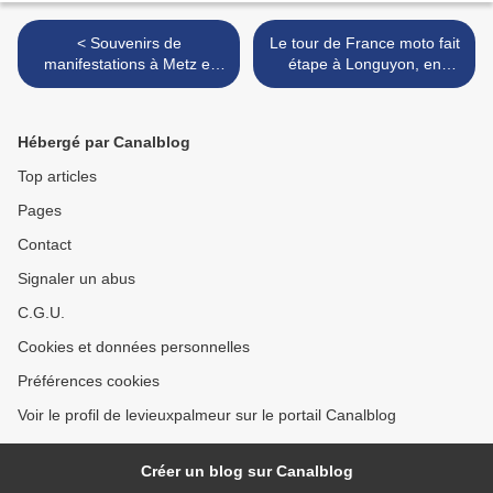
< Souvenirs de
Le tour de France moto fait
manifestations à Metz et
étape à Longuyon, en
Jarny contre la réforme des
Meurthe-et-Moselle, en
retraites Fillon en 2010
1975 >
Hébergé par Canalblog
Top articles
Pages
Contact
Signaler un abus
C.G.U.
Cookies et données personnelles
Préférences cookies
Voir le profil de levieuxpalmeur sur le portail Canalblog
Créer un blog sur Canalblog