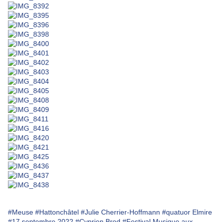
#Meuse
#Hattonchâtel
#Julie Cherrier-Hoffmann
#quatuor Elmire
#17 septembre 2022
#Cyprien Brod
#Festival Musique aux