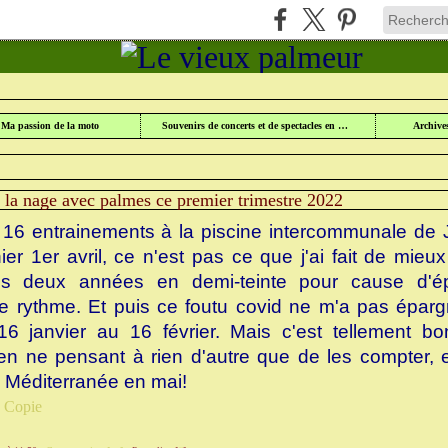
UR
>
NAGE AVEC PALMES
>
PETIT BILAN DE LA NAGE AVEC PALMES CE PREMIER
Ma passion de la moto
Souvenirs de concerts et de spectacles en Lorraine
Archive
e la nage avec palmes ce premier trimestre 2022
16 entrainements à la piscine intercommunale de J
hier 1er avril, ce n'est pas ce que j'ai fait de mie
ès deux années en demi-teinte pour cause d'épi
le rythme. Et puis ce foutu covid ne m'a pas épargn
6 janvier au 16 février. Mais c'est tellement bo
en ne pensant à rien d'autre que de les compter, 
a Méditerranée en mai!