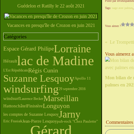
Posté par levieuxpalmeu
Guédelon et Ratilly le 22 août 2021
Tags:
nage avec palmes
Vacances en presqu'île de Crozon en juin 2021
Vous aimez ?
Catégories
Le Trompetti
Lorraine
Espace Gérard Philipe
Vous aimerez au
lac de Madine
Hérault
Régis Cunin
L'Est Républicain
Suzanne Lesquoy
Mon bilan de 
Apollo 11
palmes en 202
windsurfing
29 septembre 2016
Marseillan
windsurf
Laurence Becker
Longuyon
Finistère
Hattonchâtel
Jarny
les comptes de Suzanne Lesquoy
Jean-Pierre Lesquoy
pub-rock "Chez Paulette"
Eric Frasiak
Commentaires
Gérard