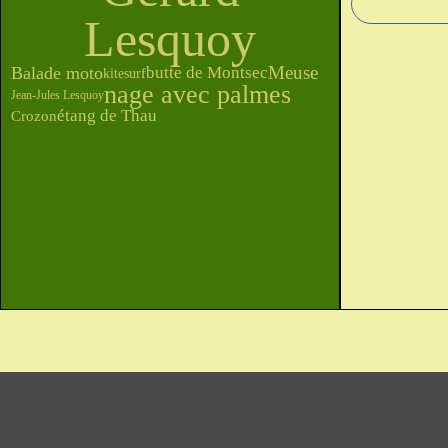
Lesquoy
Meuse
Balade moto
butte de Montsec
kitesurf
nage avec palmes
Jean-Jules Lesquoy
étang de Thau
Crozon