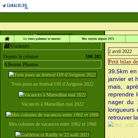
Home
LE VIEUX PALME
Le vieux palmeur se montre
Mes vinyles depuis 1971
Visiteurs
2 avril 2022
Depuis la création
190 285
Petit bilan d
Albums Photos
39,5km en 
janvier et 
Trois jours au festival Off d'Avignon 2022
mais, apr
reprendre 
nager du 1
Vacances à Marseillan mai 2022
longueurs 
retrouver l
Mes colonies de vacances entre 1962 et 1968