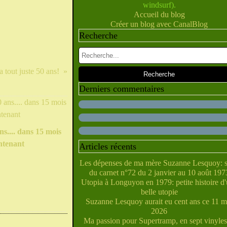
windsurf).
Février
Juillet
Juin
Mai
Mars
Avril
(10)
(28)
(40)
(9)
(5)
(10)
Accueil du blog
Janvier
Février
Juin
Mai
Mars
Avril
(28)
(27)
(5)
(5)
(14)
(10)
Créer un blog avec CanalBlog
Janvier
Février
Avril
Mai
Mars
(31)
(21)
(6)
(10)
(7)
Recherche
Janvier
Février
Mars
Avril
(29)
(22)
(7)
(4)
Février
Janvier
Mars
(38)
(31)
(6)
Janvier
Février
(32)
(29)
Janvier
(35)
 a tout juste 50 ans!
Derniers commentaires
ns.... dans 15 mois
ntenant
Articles récents
Les dépenses de ma mère Suzanne Lesquoy: s
du carnet n°72 du 2 janvier au 10 août 197
Utopia à Longuyon en 1979: petite histoire d
belle utopie
Suzanne Lesquoy aurait eu cent ans ce 11 m
2026
Ma passion pour Supertramp, en sept vinyles