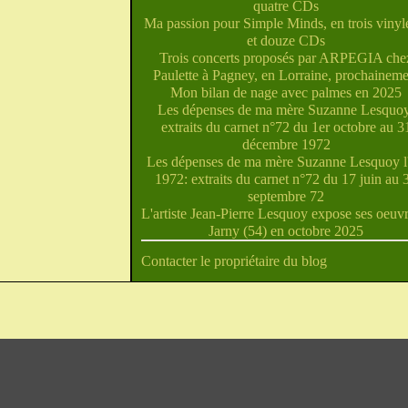
quatre CDs
Ma passion pour Simple Minds, en trois vinyle
et douze CDs
Trois concerts proposés par ARPEGIA che
Paulette à Pagney, en Lorraine, prochaineme
Mon bilan de nage avec palmes en 2025
Les dépenses de ma mère Suzanne Lesquoy
extraits du carnet n°72 du 1er octobre au 3
décembre 1972
Les dépenses de ma mère Suzanne Lesquoy l'
1972: extraits du carnet n°72 du 17 juin au 
septembre 72
L'artiste Jean-Pierre Lesquoy expose ses oeuvr
Jarny (54) en octobre 2025
Contacter le propriétaire du blog