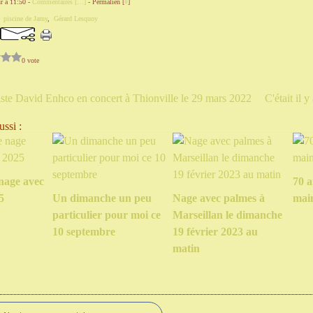
r à 11:50 -
Commentaires [
…
]
- Permalien [
#
]
,
piscine de Jarny
,
Gérard Lesquoy
0 vote
ste David Enhco en concert à Thionville le 29 mars 2022
C'était il y
ssi :
nage avec
70 a
5
Un dimanche un peu
Nage avec palmes à
mai
particulier pour moi ce
Marseillan le dimanche
10 septembre
19 février 2023 au
matin