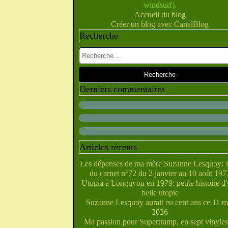
windsurf).
Février
Juillet
Juin
Mai
Mars
Avril
(10)
(28)
(40)
(9)
(5)
(10)
Accueil du blog
Janvier
Février
Juin
Mai
Mars
Avril
(28)
(27)
(5)
(5)
(14)
(10)
Créer un blog avec CanalBlog
Janvier
Février
Avril
Mai
Mars
(31)
(21)
(6)
(10)
(7)
Recherche
Janvier
Février
Mars
Avril
(29)
(22)
(7)
(4)
Février
Janvier
Mars
(38)
(31)
(6)
Janvier
Février
(32)
(29)
Janvier
(35)
Derniers commentaires
Articles récents
Les dépenses de ma mère Suzanne Lesquoy: s
du carnet n°72 du 2 janvier au 10 août 197
Utopia à Longuyon en 1979: petite histoire d
belle utopie
Suzanne Lesquoy aurait eu cent ans ce 11 m
2026
Ma passion pour Supertramp, en sept vinyles