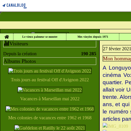
Home
LE VIEUX PALME
Le vieux palmeur se montre
Mes vinyles depuis 1971
Visiteurs
27 février 202
Depuis la création
190 285
Mon hommage
Albums Photos
A Longuyon
cinéma Vox
Trois jours au festival Off d'Avignon 2022
quartier. 
allait voir
trente. Alo
Vacances à Marseillan mai 2022
ans, et qui
le numéro 
Mes colonies de vacances entre 1962 et 1968
articles pa