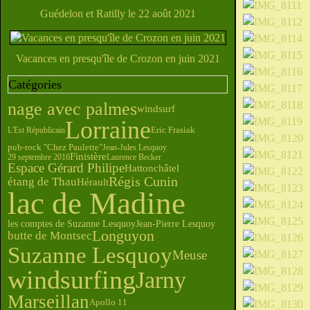
Guédelon et Ratilly le 22 août 2021
Vacances en presqu'île de Crozon en juin 2021
Catégories
nage avec palmes
windsurf
Lorraine
L'Est Républicain
Eric Frasiak
pub-rock "Chez Paulette"
Jean-Jules Lesquoy
Finistère
29 septembre 2016
Laurence Becker
Espace Gérard Philipe
Hattonchâtel
Régis Cunin
étang de Thau
Hérault
lac de Madine
les comptes de Suzanne Lesquoy
Jean-Pierre Lesquoy
Longuyon
butte de Montsec
Suzanne Lesquoy
Meuse
windsurfing
Jarny
Marseillan
Apollo 11