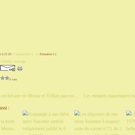
r à 21:20 -
Commentaires [
…
]
- Permalien [
#
]
Fernandel
,
hommage
0 vote
Trois balades en bécane en Meuse et 310km parcourus entre le 16 et le 21 février 2021
ssi :