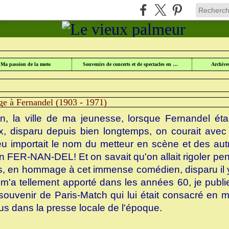
UR
>
CULTURE ET PATRIMOINE
>
MON HOMMAGE À FERNANDEL (1903 - 1971)
Ma passion de la moto
Souvenirs de concerts et de spectacles en Lorraine
Archive
1
 à Fernandel (1903 - 1971)
, la ville de ma jeunesse, lorsque Fernandel était
, disparu depuis bien longtemps, on courait avec
Peu importait le nom du metteur en scène et des aut
 Un FER-NAN-DEL! Et on savait qu'on allait rigoler p
rs, en hommage à cet immense comédien, disparu il y
 m'a tellement apporté dans les années 60, je publ
souvenir de Paris-Match qui lui était consacré en m
rus dans la presse locale de l'époque.