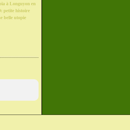
pia à Longuyon en
: petite histoire
e belle utopie