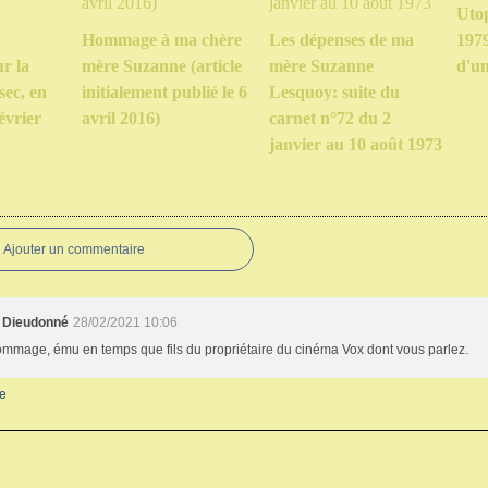
Uto
Hommage à ma chère
Les dépenses de ma
1979
ur la
mère Suzanne (article
mère Suzanne
d'un
sec, en
initialement publié le 6
Lesquoy: suite du
évrier
avril 2016)
carnet n°72 du 2
janvier au 10 août 1973
Ajouter un commentaire
s Dieudonné
28/02/2021 10:06
ommage, ému en temps que fils du propriétaire du cinéma Vox dont vous parlez.
e