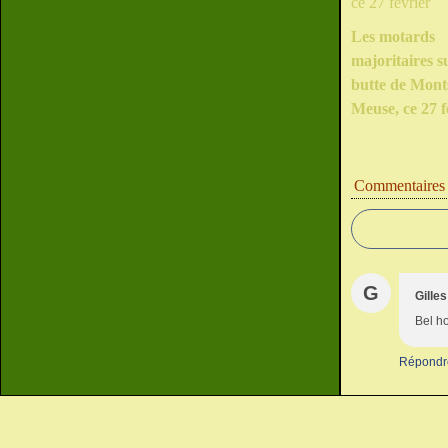
Les motards
majoritaires s
butte de Mont
Meuse, ce 27 f
Commentaires
G
Gille
Bel h
Répondr