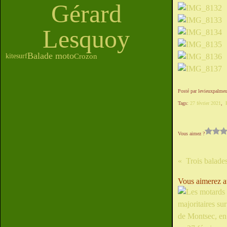
Gérard
Lesquoy
Balade moto
Crozon
kitesurf
Posté par levieuxpalmeu
Tags:
27 février 2021
,
Vous aimez ?
Vous aimerez au