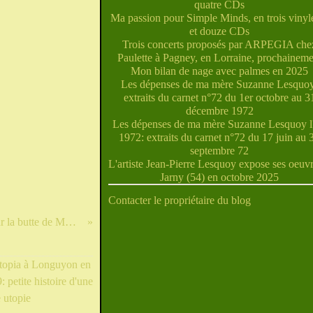
quatre CDs
Ma passion pour Simple Minds, en trois vinyle
et douze CDs
Trois concerts proposés par ARPEGIA che
Paulette à Pagney, en Lorraine, prochaineme
Mon bilan de nage avec palmes en 2025
Les dépenses de ma mère Suzanne Lesquoy
extraits du carnet n°72 du 1er octobre au 3
décembre 1972
Les dépenses de ma mère Suzanne Lesquoy l'
1972: extraits du carnet n°72 du 17 juin au 
septembre 72
L'artiste Jean-Pierre Lesquoy expose ses oeuvr
Jarny (54) en octobre 2025
Contacter le propriétaire du blog
Les motards majoritaires sur la butte de Montsec, en Meuse, ce 27 février