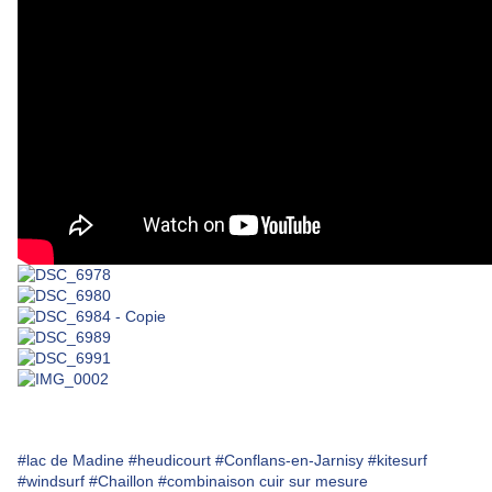
#lac de Madine
#heudicourt
#Conflans-en-Jarnisy
#kitesurf
#windsurf
#Chaillon
#combinaison cuir sur mesure