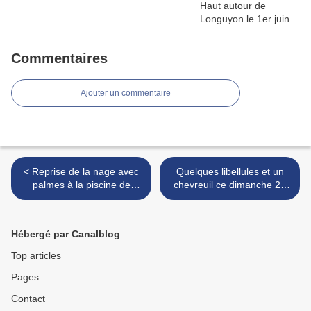
Commentaires
Ajouter un commentaire
< Reprise de la nage avec
Quelques libellules et un
palmes à la piscine de
chevreuil ce dimanche 26
Jarny depuis le 8 juillet
juillet 2020 à Jarny, en
Lorraine >
Hébergé par Canalblog
Top articles
Pages
Contact