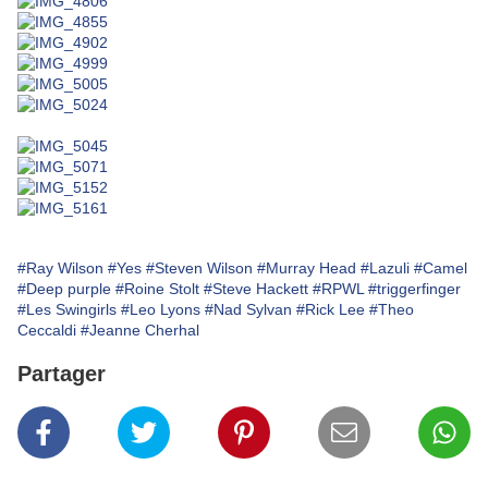
#Ray Wilson
#Yes
#Steven Wilson
#Murray Head
#Lazuli
#Camel
#Deep purple
#Roine Stolt
#Steve Hackett
#RPWL
#triggerfinger
#Les Swingirls
#Leo Lyons
#Nad Sylvan
#Rick Lee
#Theo
Ceccaldi
#Jeanne Cherhal
Partager