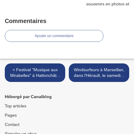
Commentaires
Ajouter un commentaire
< Festival "Musique aux
Windsurfeurs à Marseillan,
Mirabelles" à Hattonchâtel
dans l'Hérault, le samedi 5
(Meuse): concert
octobre 2019 >
d'exception le dimanche 22
septembre 2019
Hébergé par Canalblog
Top articles
Pages
Contact
Signaler un abus