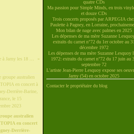
quatre CDs
Ma passion pour Simple Minds, en trois vinyle
et douze CDs
Trois concerts proposés par ARPEGIA che
Paulette à Pagney, en Lorraine, prochaineme
Mon bilan de nage avec palmes en 2025
Les dépenses de ma mère Suzanne Lesquoy
extraits du carnet n°72 du 1er octobre au 3
décembre 1972
Les dépenses de ma mère Suzanne Lesquoy l'
Exposition de modélisme à Jarny les 18 et 19 mai 2019
1972: extraits du carnet n°72 du 17 juin au 
septembre 72
L'artiste Jean-Pierre Lesquoy expose ses oeuvr
Jarny (54) en octobre 2025
Contacter le propriétaire du blog
roupe australien
TOPIA en concert
gney-Derrière-