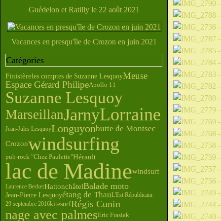
Guédelon et Ratilly le 22 août 2021
Vacances en presqu'île de Crozon en juin 2021
Catégories
Meuse
Finistère
les comptes de Suzanne Lesquoy
Espace Gérard Philipe
Apollo 11
Suzanne Lesquoy
Lorraine
Jarny
Marseillan
Longuyon
butte de Montsec
Jean-Jules Lesquoy
windsurfing
Crozon
Hérault
pub-rock "Chez Paulette"
lac de Madine
windsurf
Balade moto
Hattonchâtel
Laurence Becker
étang de Thau
Jean-Pierre Lesquoy
L'Est Républicain
Régis Cunin
kitesurf
29 septembre 2016
nage avec palmes
Eric Frasiak