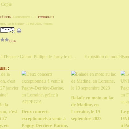
r à 10:16 -
Commentaires [
…
]
- Permalien [
#
]
fing
,
lac de Madine
,
15 mai 2019
,
windfoil
0 vote
Charly Astié à l'Espace Gérard Philipe de Jarny le dimanche 5 mai 2019
ssi :
Balade en moto au lac
de la
de Madine, en
on, c'est
Deux concerts
Lorraine, le 19
Le g
i 27
exceptionnels à venir à
septembre 2023
UNI
y, en
Pagny-Derrière-Barine,
à Pa