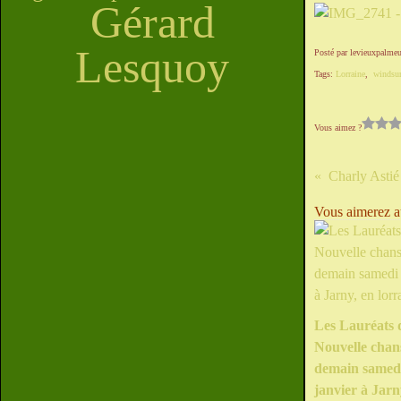
Gérard
Lesquoy
Posté par levieuxpalmeu
Tags:
Lorraine
,
windsur
Vous aimez ?
Vous aimerez au
Les Lauréats 
Nouvelle chans
demain samed
janvier à Jarn