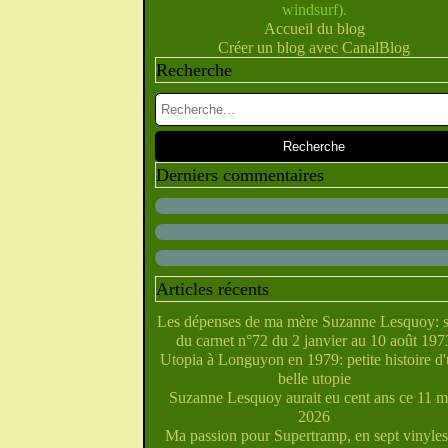
windsurf).
Février
Juillet
Juin
Mai
Mars
Avril
(10)
(28)
(40)
(9)
(5)
(10)
Accueil du blog
Janvier
Février
Juin
Mai
Mars
Avril
(28)
(27)
(5)
(5)
(14)
(10)
Créer un blog avec CanalBlog
Janvier
Février
Avril
Mai
Mars
(31)
(21)
(6)
(10)
(7)
Recherche
Janvier
Février
Mars
Avril
(29)
(22)
(7)
(4)
Février
Janvier
Mars
(38)
(31)
(6)
Janvier
Février
(32)
(29)
Janvier
(35)
Derniers commentaires
Articles récents
Les dépenses de ma mère Suzanne Lesquoy: s
du carnet n°72 du 2 janvier au 10 août 197
Utopia à Longuyon en 1979: petite histoire d
belle utopie
Suzanne Lesquoy aurait eu cent ans ce 11 m
2026
Ma passion pour Supertramp, en sept vinyles