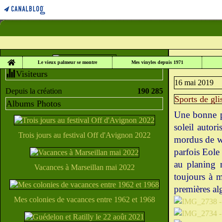
Home
LE VIEUX PALME
Le vieux palmeur se montre
Mes vinyles depuis 1971
Visiteurs
16 mai 2019
Depuis la création
190 285
Sports de gl
Albums Photos
Une bonne pe
soleil autori
Trois jours au festival Off d'Avignon 2022
mordus de wi
parfois Eole 
au planing 
Vacances à Marseillan mai 2022
toujours à ma
premières al
Mes colonies de vacances entre 1962 et 1968