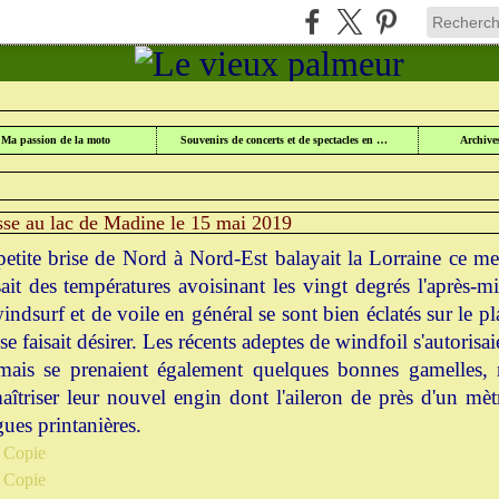
UR
>
WINDSURF AU LAC DE MADINE
>
SPORTS DE GLISSE AU LAC DE MADINE LE
Ma passion de la moto
Souvenirs de concerts et de spectacles en Lorraine
Archive
isse au lac de Madine le 15 mai 2019
tite brise de Nord à Nord-Est balayait la Lorraine ce mer
sait des températures avoisinant les vingt degrés l'après-mi
ndsurf et de voile en général se sont bien éclatés sur le p
se faisait désirer. Les récents adeptes de windfoil s'autoris
mais se prenaient également quelques bonnes gamelles, 
îtriser leur nouvel engin dont l'aileron de près d'un mètre 
gues printanières.