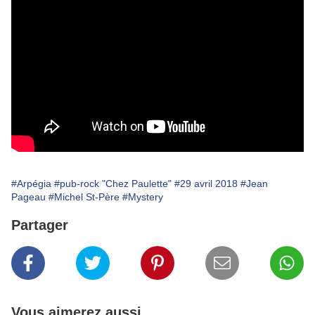
#Arpégia
#pub-rock "Chez Paulette"
#29 avril 2018
#Jean
Pageau
#Michel St-Père
#Mystery
Partager
Vous aimerez aussi