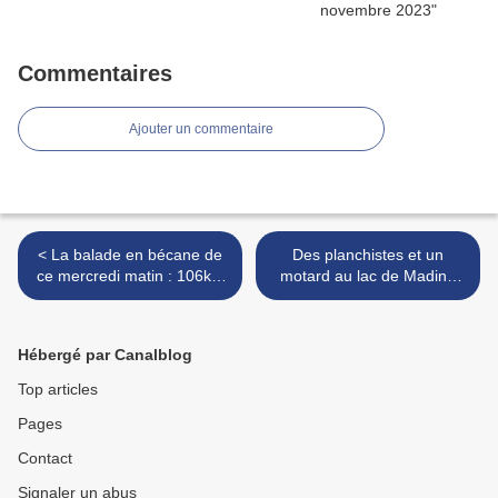
Commentaires
Ajouter un commentaire
< La balade en bécane de
Des planchistes et un
ce mercredi matin : 106km
motard au lac de Madine
dans le 54 et le 55 depuis
cet après-midi >
Jarny
Hébergé par Canalblog
Top articles
Pages
Contact
Signaler un abus