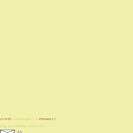
r à 14:03 -
Commentaires [
…
]
- Permalien [
#
]
fing
,
lac de Madine
,
23 février 2017