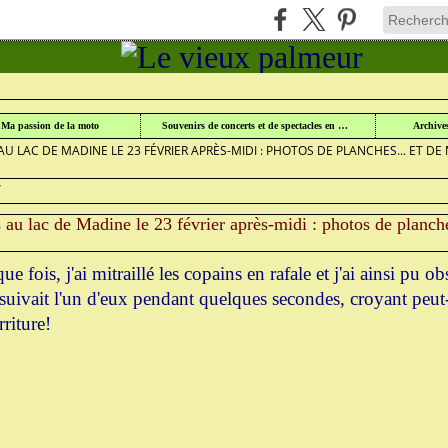
UR
>
WINDSURF AU LAC DE MADINE
>
Ma passion de la moto
Souvenirs de concerts et de spectacles en Lorraine
Archive
U LAC DE MADINE LE 23 FÉVRIER APRÈS-MIDI : PHOTOS DE PLANCHES... ET DE
7
au lac de Madine le 23 février après-midi : photos de planche
fois, j'ai mitraillé les copains en rafale et j'ai ainsi pu o
suivait l'un d'eux pendant quelques secondes, croyant peut-
riture!