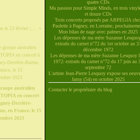
quatre CDs
Ma passion pour Simple Minds, en trois vinyle
et douze CDs
Trois concerts proposés par ARPEGIA che
Paulette à Pagney, en Lorraine, prochaineme
Windsurfeurs au lac de Madine le 23 février : nouvelles photos
Mon bilan de nage avec palmes en 2025
Les dépenses de ma mère Suzanne Lesquoy
extraits du carnet n°72 du 1er octobre au 3
décembre 1972
Les dépenses de ma mère Suzanne Lesquoy l'
1972: extraits du carnet n°72 du 17 juin au 
septembre 72
L'artiste Jean-Pierre Lesquoy expose ses oeuvr
Jarny (54) en octobre 2025
roupe australien
Contacter le propriétaire du blog
TOPIA en concert
gney-Derrière-
ne, en France, le 15
tembre 2023