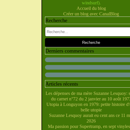
windsurf).
Février
Juillet
Juin
Mai
Mars
Avril
(10)
(28)
(40)
(9)
(5)
(10)
Accueil du blog
Janvier
Février
Juin
Mai
Mars
Avril
(28)
(27)
(5)
(5)
(14)
(10)
Créer un blog avec CanalBlog
Janvier
Février
Avril
Mai
Mars
(31)
(21)
(6)
(10)
(7)
Recherche
Janvier
Février
Mars
Avril
(29)
(22)
(7)
(4)
Février
Janvier
Mars
(38)
(31)
(6)
Janvier
Février
(32)
(29)
Janvier
(35)
Derniers commentaires
Articles récents
Les dépenses de ma mère Suzanne Lesquoy: s
du carnet n°72 du 2 janvier au 10 août 197
Utopia à Longuyon en 1979: petite histoire d
belle utopie
Suzanne Lesquoy aurait eu cent ans ce 11 m
2026
Ma passion pour Supertramp, en sept vinyles