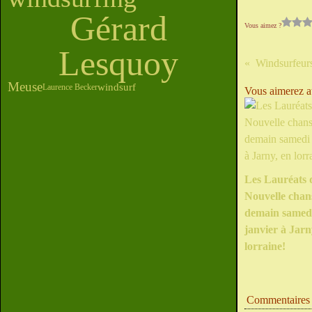
Gérard
Vous aimez ?
Lesquoy
Meuse
windsurf
Laurence Becker
Vous aimerez au
Les Lauréats 
Nouvelle chans
demain samed
janvier à Jarn
lorraine!
Commentaires