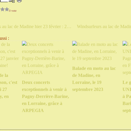
0 vote
Windsurfeurs au lac de Madine hier 23 février : 20 nouvelles photos
ssi :
Balade en moto au lac
de la
de Madine, en
on, c'est
Deux concerts
Lorraine, le 19
Le g
i 27
exceptionnels à venir à
septembre 2023
UNI
y, en
Pagny-Derrière-Barine,
à Pa
en Lorraine, grâce à
Bari
ARPEGIA
sep