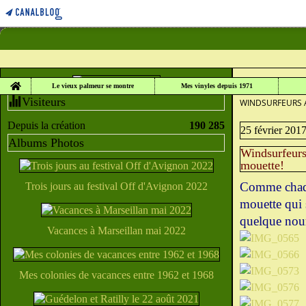
Home
LE VIEUX PALME
Le vieux palmeur se montre
Mes vinyles depuis 1971
Visiteurs
WINDSURFEURS A
Depuis la création
190 285
25 février 201
Albums Photos
Windsurfeurs 
mouette!
Comme chaque 
Trois jours au festival Off d'Avignon 2022
mouette qui 
quelque nour
Vacances à Marseillan mai 2022
Mes colonies de vacances entre 1962 et 1968