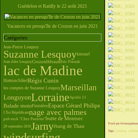
Guédelon et Ratilly le 22 août 2021
Vacances en presqu'île de Crozon en juin 2021
Catégories
Jean-Pierre Lesquoy
Suzanne Lesquoy
kitesurf
Hérault
Crozon
Jean-Jules Lesquoy
Eric Frasiak
lac de Madine
Régis Cunin
Hattonchâtel
Marseillan
les comptes de Suzanne Lesquoy
Lorraine
Longuyon
Apollo 11
Espace Gérard Philipe
Balade moto
Finistère
nage avec palmes
L'Est Républicain
butte de Montsec
pub-rock "Chez Paulette"
Jarny
Posté par levieuxpalmeu
étang de Thau
29 septembre 2016
Tags:
Lorraine
,
windsur
windsurfing