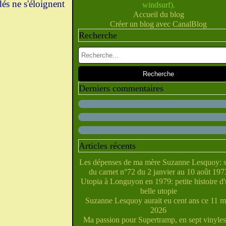
és ne s'éloignent
windsurf).
Février
Juillet
Juin
Mai
Mars
Avril
(10)
(28)
(40)
(9)
(5)
(10)
Accueil du blog
Janvier
Février
Juin
Mai
Mars
Avril
(28)
(27)
(5)
(5)
(14)
(10)
Créer un blog avec CanalBlog
Janvier
Février
Avril
Mai
Mars
(31)
(21)
(6)
(10)
(7)
Recherche
Janvier
Février
Mars
Avril
(29)
(22)
(7)
(4)
Février
Janvier
Mars
(38)
(31)
(6)
Janvier
Février
(32)
(29)
Janvier
(35)
Derniers commentaires
Articles récents
Les dépenses de ma mère Suzanne Lesquoy: s
du carnet n°72 du 2 janvier au 10 août 197
Utopia à Longuyon en 1979: petite histoire d
belle utopie
Suzanne Lesquoy aurait eu cent ans ce 11 m
2026
Ma passion pour Supertramp, en sept vinyles