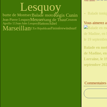
Vous aimez ?
Lesquoy
Régis Cunin
Balade moto
butte de Montsec
Meuse
étang de Thau
Jean-Pierre Lesquoy
Crozon
Vous aimerez au
Hattonchâtel
Apollo 11
Jean-Jules Lesquoy
Marseillan
Finistère
windsurf
L'Est Républicain
Balade en mot
de Madine, en
Lorraine, le 1
septembre 20
Commentaires