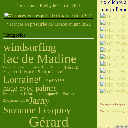
six clichés 
Guédelon et Ratilly le 22 août 2021
tranquilleme
Vacances en presqu'île de Crozon en juin 2021
Catégories
windsurfing
lac de Madine
Hérault
pub-rock "Chez Paulette"
Laurence Becker
Espace Gérard Philipe
kitesurf
Lorraine
Longuyon
nage avec palmes
les comptes de Suzanne Lesquoy
Eric Frasiak
Jarny
29 septembre 2016
Posté par levieuxpalmeu
Suzanne Lesquoy
Tags:
lac de Madine
,
h
Gérard