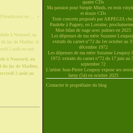
quatre CDs
Ma passion pour Simple Minds, en trois vinyle
et douze CDs
Images d'une belle balade du côté d'Heudicourt en Meuse le 16 janvier
Trois concerts proposés par ARPEGIA che
Paulette à Pagney, en Lorraine, prochaineme
Mon bilan de nage avec palmes en 2025
Les dépenses de ma mère Suzanne Lesquoy
extraits du carnet n°72 du 1er octobre au 3
décembre 1972
Les dépenses de ma mère Suzanne Lesquoy l'
1972: extraits du carnet n°72 du 17 juin au 
ade à Nonsard, au
septembre 72
 du lac de Madine,
L'artiste Jean-Pierre Lesquoy expose ses oeuvr
ercredi 2 août au
Jarny (54) en octobre 2025
Contacter le propriétaire du blog