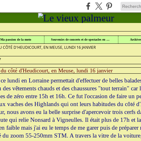
UR
>
NATURE ET PATRIMOINE EN LORRAINE ET ALSACE
>
Ma passion de la moto
Souvenirs de concerts et de spectacles en Lorraine
Archive
DU CÔTÉ D'HEUDICOURT, EN MEUSE, LUNDI 16 JANVIER
7
 du côté d'Heudicourt, en Meuse, lundi 16 janvier
ce lundi en Lorraine permettait d'effectuer de belles balade
u des vêtements chauds et des chaussures "tout terrain" car 
hes de zéro entre 15h et 16h. Ce fut l'occasion de faire un 
ux vaches des Highlands qui ont leurs habitudes du côté d
ur, nous avons eu la belle surprise d'apercevoir trois cerfs d
ute qui relie Nonsard à Vigneulles. Il était plus de 17h et la
en faible mais j'ai eu le temps de me garer puis de prépar
du zoom 55-250mm STM. A travers la vitre de la voiture, 