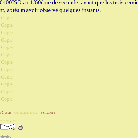
à 6400ISO au 1/60ème de seconde, avant que les trois cervid
nt, après m'avoir observé quelques instants.
r à 15:25 -
Commentaires [
…
]
- Permalien [
#
]
eudicourt
,
cerf