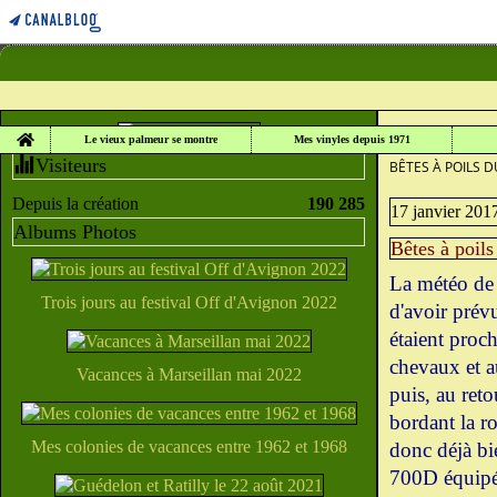
Home
LE VIEUX PALME
Le vieux palmeur se montre
Mes vinyles depuis 1971
Visiteurs
BÊTES À POILS 
Depuis la création
190 285
17 janvier 201
Albums Photos
Bêtes à poils
La météo de 
Trois jours au festival Off d'Avignon 2022
d'avoir prév
étaient proc
chevaux et a
Vacances à Marseillan mai 2022
puis, au reto
bordant la ro
Mes colonies de vacances entre 1962 et 1968
donc déjà bi
700D équipé 