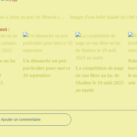
0 vote
Balade tonique à Jarny au parc de Moncel ce dimanche matin
ssi :
o au lac
Un dimanche un peu
Bal
particulier pour moi ce
La compétition de nage
bord
9
10 septembre
en eau libre au lac de
le m
23
Madine le 19 août 2023
soir
au matin
Ajouter un commentaire