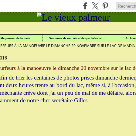
UR
>
WINDSURF AU LAC DE MADINE
>
Ma passion de la moto
Souvenirs de concerts et de spectacles en Lorraine
Archive
RFEURS À LA MANOEUVRE LE DIMANCHE 20 NOVEMBRE SUR LE LAC DE MADIN
2016
urfeurs à la manoeuvre le dimanche 20 novembre sur le lac 
fin de trier les centaines de photos prises dimanche dernier
nt deux heures trente au bord du lac, même si, à l'occasion,
méchante crève dont j'ai un peu de mal de me défaire. alor
tamment de notre cher secrétaire Gilles.