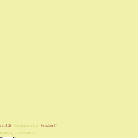
r à 15:29 -
Commentaires [
…
]
- Permalien [
#
]
 de Madine
,
20 novembre 2016