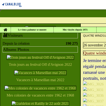
Home
LE VIEUX PALME
Le vieux palmeur se montre
Mes vinyles depuis 1971
Visiteurs
QUATRE WINDSU
Depuis la création
190 275
26 novembre 
Albums Photos
Quatre winds
Je termine en
Trois jours au festival Off d'Avignon 2022
régalé penda
ramassé une 
portraits, no
Vacances à Marseillan mai 2022
Mes colonies de vacances entre 1962 et 1968