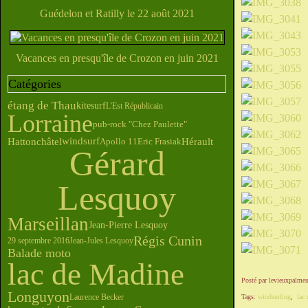
Guédelon et Ratilly le 22 août 2021
Vacances en presqu'île de Crozon en juin 2021
Catégories
étang de Thau
kitesurf
L'Est Républicain
Lorraine
pub-rock "Chez Paulette"
windsurf
Hérault
Hattonchâtel
Apollo 11
Eric Frasiak
Gérard
Lesquoy
Marseillan
Jean-Pierre Lesquoy
Régis Cunin
29 septembre 2016
Jean-Jules Lesquoy
Balade moto
lac de Madine
Posté par levieuxpalmeu
Longuyon
Laurence Becker
Tags:
windsurfing
,
lac