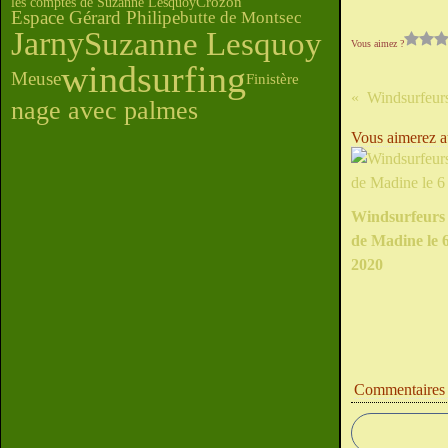
les comptes de Suzanne Lesquoy
Crozon
Espace Gérard Philipe
butte de Montsec
Jarny
Suzanne Lesquoy
Vous aimez ?
windsurfing
Meuse
Finistère
nage avec palmes
Vous aimerez au
Windsurfeurs s
de Madine le 6
2020
Commentaires