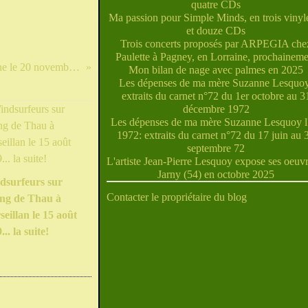
quatre CDs
Ma passion pour Simple Minds, en trois vinyle
et douze CDs
Trois concerts proposés par ARPEGIA che
Paulette à Pagney, en Lorraine, prochaineme
Windsurfeurs au taquet à Madine le 20 novembre : dernières photos
Mon bilan de nage avec palmes en 2025
Les dépenses de ma mère Suzanne Lesquoy
extraits du carnet n°72 du 1er octobre au 3
décembre 1972
Les dépenses de ma mère Suzanne Lesquoy l'
1972: extraits du carnet n°72 du 17 juin au 
septembre 72
L'artiste Jean-Pierre Lesquoy expose ses oeuvr
Jarny (54) en octobre 2025
dsurfeurs sur
Contacter le propriétaire du blog
ang de Thau à
eillan le 15 août
... la suite!