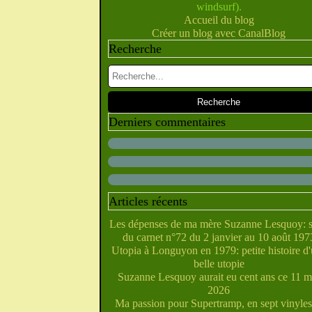
windsurf).
Février
Juillet
Juin
Mai
Mars
Avril
(10)
(28)
(40)
(9)
(5)
(10)
Accueil du blog
Janvier
Février
Juin
Mai
Mars
Avril
(28)
(27)
(5)
(5)
(14)
(10)
Créer un blog avec CanalBlog
Janvier
Février
Avril
Mai
Mars
(31)
(21)
(6)
(10)
(7)
Recherche
Janvier
Février
Mars
Avril
(29)
(22)
(7)
(4)
Février
Janvier
Mars
(38)
(31)
(6)
Janvier
Février
(32)
(29)
Janvier
(35)
Derniers commentaires
Articles récents
Les dépenses de ma mère Suzanne Lesquoy: s
du carnet n°72 du 2 janvier au 10 août 197
Utopia à Longuyon en 1979: petite histoire d
belle utopie
Suzanne Lesquoy aurait eu cent ans ce 11 m
2026
Ma passion pour Supertramp, en sept vinyles