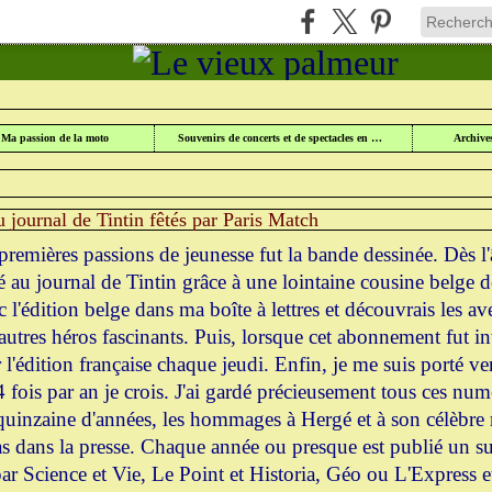
UR
>
CULTURE ET PATRIMOINE
>
LES 70 ANS DU JOURNAL DE TINTIN FÊTÉS PA
Ma passion de la moto
Souvenirs de concerts et de spectacles en Lorraine
Archive
 journal de Tintin fêtés par Paris Match
remières passions de jeunesse fut la bande dessinée. Dès l'
é au journal de Tintin grâce à une lointaine cousine belge d
 l'édition belge dans ma boîte à lettres et découvrais les av
'autres héros fascinants. Puis, lorsque cet abonnement fut i
 l'édition française chaque jeudi. Enfin, je me suis porté ver
4 fois par an je crois. J'ai gardé précieusement tous ces num
uinzaine d'années, les hommages à Hergé et à son célèbre 
pas dans la presse. Chaque année ou presque est publié un su
 par Science et Vie, Le Point et Historia, Géo ou L'Express 