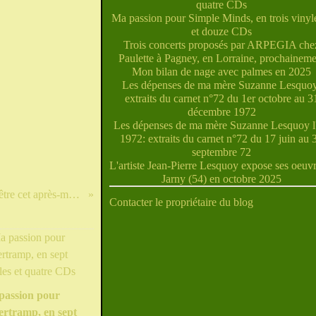
quatre CDs
Ma passion pour Simple Minds, en trois vinyle
et douze CDs
Trois concerts proposés par ARPEGIA che
Paulette à Pagney, en Lorraine, prochaineme
Mon bilan de nage avec palmes en 2025
Les dépenses de ma mère Suzanne Lesquoy
extraits du carnet n°72 du 1er octobre au 3
décembre 1972
Les dépenses de ma mère Suzanne Lesquoy l'
1972: extraits du carnet n°72 du 17 juin au 
septembre 72
L'artiste Jean-Pierre Lesquoy expose ses oeuvr
Jarny (54) en octobre 2025
Pic-épeiche zoomé à travers une fenêtre cet après-midi dans notre verger
Contacter le propriétaire du blog
passion pour
ertramp, en sept