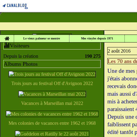
Home
LE VIEUX PALME
Le vieux palmeur se montre
Mes vinyles depuis 1971
Visiteurs
2 août 2016
Depuis la création
190 275
Les 70 ans du
Albums Photos
Une de mes p
j'étais abonn
Trois jours au festival Off d'Avignon 2022
recevais donc
mais aussi d
mis à acheter
Vacances à Marseillan mai 2022
paraissaient 
Depuis une q
Mes colonies de vacances entre 1962 et 1968
faiblissent 
édité tantôt