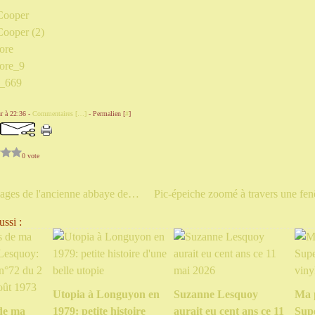
r à 22:36 -
Commentaires [
…
]
- Permalien [
#
]
0 vote
Dernières images de l'ancienne abbaye des Vaux de Cernay
ssi :
Utopia à Longuyon en
Suzanne Lesquoy
Ma 
de ma
1979: petite histoire
aurait eu cent ans ce 11
Sup