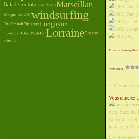
Marseillan
Balade moto
Laurence Becker
windsurfing
29 septembre 2016
Longuyon
Finistère
Eric Frasiak
Lorraine
Crozon
pub-rock "Chez Paulette"
kitesurf
Posté par levieuxpalmeu
Vous aimez ?
Vous aimerez au
Les dépenses 