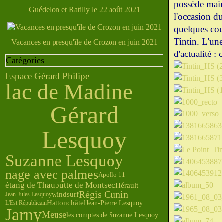
possède main
Guédelon et Ratilly le 22 août 2021
l'occasion d
quelques cou
Tintin. L'un
Vacances en presqu'île de Crozon en juin 2021
d'actualité :
Catégories
Espace Gérard Philipe
lac de Madine
Gérard
Lesquoy
Suzanne Lesquoy
nage avec palmes
Apollo 11
butte de Montsec
étang de Thau
Hérault
Régis Cunin
windsurf
Jean-Jules Lesquoy
Hattonchâtel
Jean-Pierre Lesquoy
L'Est Républicain
Jarny
Meuse
les comptes de Suzanne Lesquoy