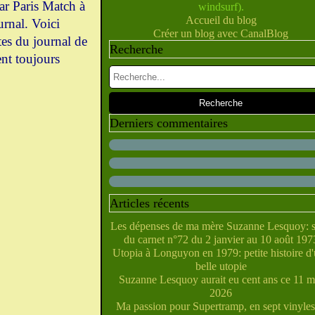
ar Paris Match à
windsurf).
Février
Juillet
Juin
Mai
Mars
Avril
(10)
(28)
(40)
(9)
(5)
(10)
Accueil du blog
Janvier
Février
Juin
Mai
Mars
Avril
(28)
(27)
(5)
(5)
(14)
(10)
urnal. Voici
Créer un blog avec CanalBlog
Janvier
Février
Avril
Mai
Mars
(31)
(21)
(6)
(10)
(7)
tes du journal de
Recherche
Janvier
Février
Mars
Avril
(29)
(22)
(7)
(4)
ent toujours
Février
Janvier
Mars
(38)
(31)
(6)
Janvier
Février
(32)
(29)
Janvier
(35)
Derniers commentaires
Articles récents
Les dépenses de ma mère Suzanne Lesquoy: s
du carnet n°72 du 2 janvier au 10 août 197
Utopia à Longuyon en 1979: petite histoire d
belle utopie
Suzanne Lesquoy aurait eu cent ans ce 11 m
2026
Ma passion pour Supertramp, en sept vinyles