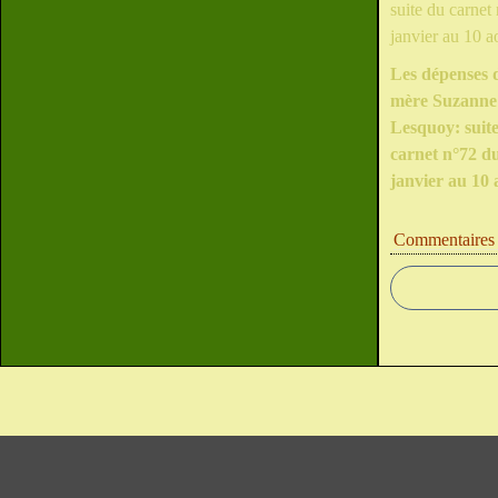
Les dépenses 
mère Suzanne
Lesquoy: suit
carnet n°72 d
janvier au 10 
Commentaires