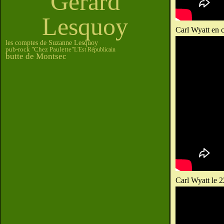
Gérard
Lesquoy
Carl Wyatt en c
les comptes de Suzanne Lesquoy
pub-rock "Chez Paulette"
L'Est Républicain
butte de Montsec
Carl Wyatt le 2