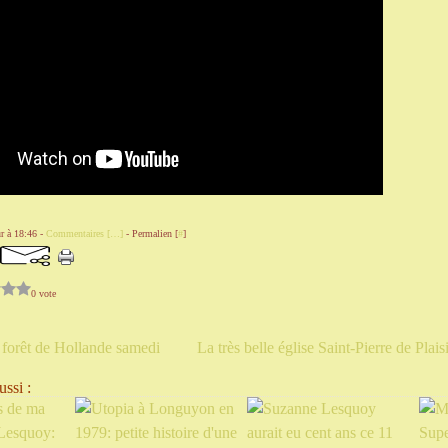
r à 18:46 -
Commentaires [
…
]
- Permalien [
#
]
0 vote
n forêt de Hollande samedi
La très belle église Saint-Pierre de Plais
ssi :