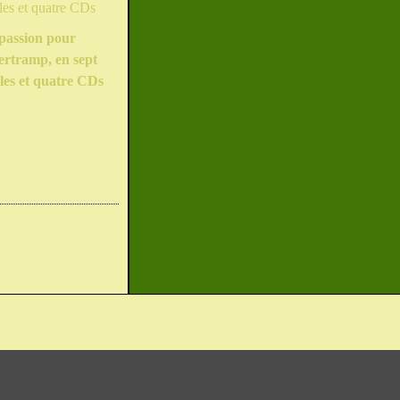
passion pour
ertramp, en sept
les et quatre CDs