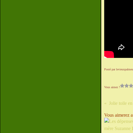
Posté par levieuxpalmeu
Vous aimez ?
Jolie toile e
Vous aimerez au