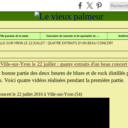
UR
>
SOUVENIRS EN IMAGES DE CONCERTS ET SPECTACLES
>
Ma passion de la moto
Souvenirs de concerts et de spectacles en Lorraine
Archive
LLE-SUR-YRON LE 22 JUILLET : QUATRE EXTRAITS D'UN BEAU CONCERT
Ville-sur-Yron le 22 juillet : quatre extraits d'un beau concert
e bonne partie des deux heures de blues et de rock distillés 
. Voici quatre vidéos réalisées pendant la première partie.
oncert le 22 juillet 2016 à Ville-sur-Yron (54)