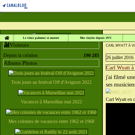
Home
LE VIEUX PALME
Le vieux palmeur se montre
Mes vinyles depuis 1971
Visiteurs
CARL WYATT À VI
Depuis la création
190 285
26 juillet 2016
Albums Photos
Carl Wyatt à 
j'ai filmé un
Trois jours au festival Off d'Avignon 2022
ses musiciens
Carl Wyatt en c
Vacances à Marseillan mai 2022
Mes colonies de vacances entre 1962 et 1968