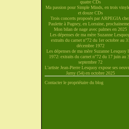
quatre CDs
Ma passion pour Simple Minds, en trois vinyle
et douze CDs
Trois concerts proposés par ARPEGIA che
Paulette à Pagney, en Lorraine, prochaineme
Mon bilan de nage avec palmes en 2025
Les dépenses de ma mère Suzanne Lesquoy
extraits du carnet n°72 du 1er octobre au 3
décembre 1972
Les dépenses de ma mère Suzanne Lesquoy l'
1972: extraits du carnet n°72 du 17 juin au 
septembre 72
L'artiste Jean-Pierre Lesquoy expose ses oeuvr
Jarny (54) en octobre 2025
Contacter le propriétaire du blog