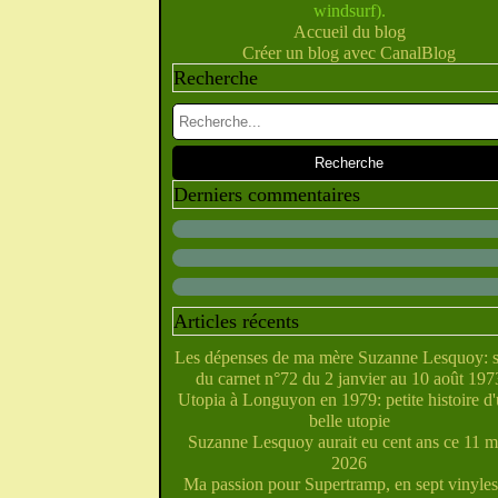
windsurf).
Février
Juillet
Juin
Mai
Mars
Avril
(10)
(28)
(40)
(9)
(5)
(10)
Accueil du blog
Janvier
Février
Juin
Mai
Mars
Avril
(28)
(27)
(5)
(5)
(14)
(10)
Créer un blog avec CanalBlog
Janvier
Février
Avril
Mai
Mars
(31)
(21)
(6)
(10)
(7)
Recherche
Janvier
Février
Mars
Avril
(29)
(22)
(7)
(4)
Février
Janvier
Mars
(38)
(31)
(6)
Janvier
Février
(32)
(29)
Janvier
(35)
Derniers commentaires
Articles récents
Les dépenses de ma mère Suzanne Lesquoy: s
du carnet n°72 du 2 janvier au 10 août 197
Utopia à Longuyon en 1979: petite histoire d
belle utopie
Suzanne Lesquoy aurait eu cent ans ce 11 m
2026
Ma passion pour Supertramp, en sept vinyles