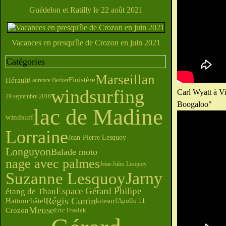
Guédelon et Ratilly le 22 août 2021
Vacances en presqu'île de Crozon en juin 2021
Catégories
Marseillan
Hérault
Finistère
Laurence Becker
windsurfing
Carl Wyatt à Vi
29 septembre 2016
Boogaloo"
lac de Madine
windsurf
Lorraine
Jean-Pierre Lesquoy
Longuyon
Balade moto
nage avec palmes
Jean-Jules Lesquoy
Suzanne Lesquoy
Jarny
Espace Gérard Philipe
étang de Thau
Régis Cunin
Hattonchâtel
kitesurf
Apollo 11
Meuse
Crozon
Eric Frasiak