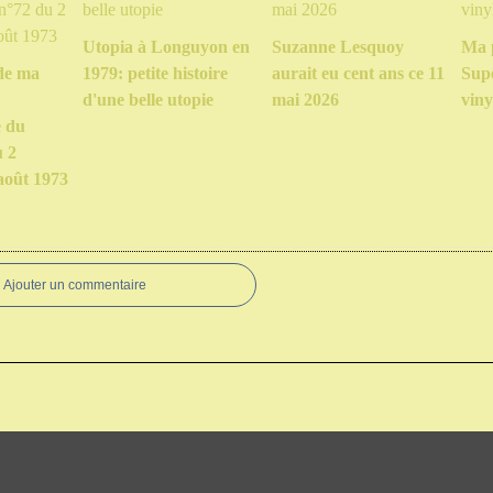
Utopia à Longuyon en
Suzanne Lesquoy
Ma 
de ma
1979: petite histoire
aurait eu cent ans ce 11
Sup
d'une belle utopie
mai 2026
viny
e du
u 2
août 1973
Ajouter un commentaire