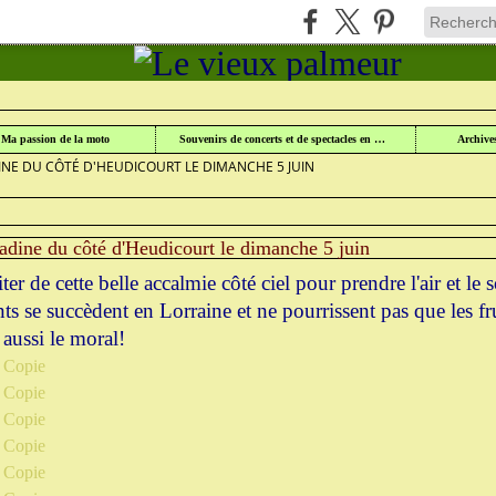
UR
>
NATURE ET PATRIMOINE EN LORRAINE ET ALSACE
>
Ma passion de la moto
Souvenirs de concerts et de spectacles en Lorraine
Archive
NE DU CÔTÉ D'HEUDICOURT LE DIMANCHE 5 JUIN
dine du côté d'Heudicourt le dimanche 5 juin
fiter de cette belle accalmie côté ciel pour prendre l'air et le 
ts se succèdent en Lorraine et ne pourrissent pas que les fru
 aussi le moral!