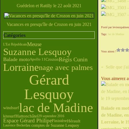
Guédelon et Ratilly le 22 août 2021
Vacances en presqu'île de Crozon en juin 2021
Posté par levieuxpalmeu
Catégories
Tags:
lac de Madine
Meuse
L'Est Républicain
Suzanne Lesquoy
Vous aimez ?
Régis Cunin
Balade moto
Crozon
Apollo 11
Lorraine
nage avec palmes
Gérard
Vous aimerez au
Lesquoy
lac de Madine
windsurf
Balade en mot
de Madine, en
Hattonchâtel
kitesurf
29 septembre 2016
Espace Gérard Philipe
Finistère
Hérault
Lorraine, le 1
les comptes de Suzanne Lesquoy
Laurence Becker
septembre 20