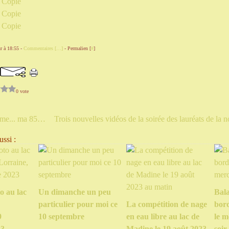
r à 18:55 -
Commentaires [
…
]
- Permalien [
#
]
0 vote
Selle que j'aime... ma 850GS!
ssi :
o au lac
Un dimanche un peu
Bal
particulier pour moi ce
La compétition de nage
bord
9
10 septembre
en eau libre au lac de
le m
23
Madine le 19 août 2023
soir