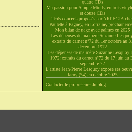
quatre CDs
Ma passion pour Simple Minds, en trois vinyle
et douze CDs
Trois concerts proposés par ARPEGIA che
Paulette à Pagney, en Lorraine, prochaineme
Mon bilan de nage avec palmes en 2025
Les dépenses de ma mère Suzanne Lesquoy
extraits du carnet n°72 du 1er octobre au 3
décembre 1972
Les dépenses de ma mère Suzanne Lesquoy l'
1972: extraits du carnet n°72 du 17 juin au 
septembre 72
L'artiste Jean-Pierre Lesquoy expose ses oeuvr
Jarny (54) en octobre 2025
Contacter le propriétaire du blog