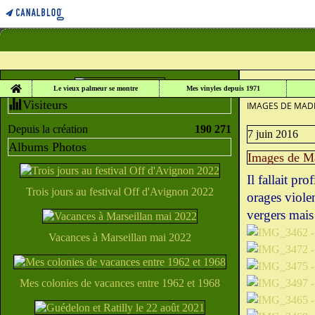
Home
LE VIEUX PALME
Le vieux palmeur se montre
Mes vinyles depuis 1971
Visiteurs
IMAGES DE MADI
Depuis la création
190 271
7 juin 2016
Albums Photos
Images de Ma
Il fallait pro
Trois jours au festival Off d'Avignon 2022
orages violen
vergers mais
Vacances à Marseillan mai 2022
Mes colonies de vacances entre 1962 et 1968