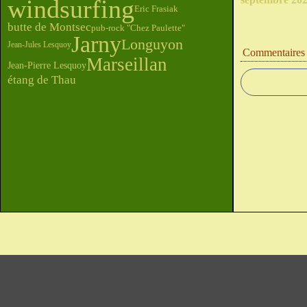
windsurfing
Eric Frasiak
butte de Montsec
pub-rock "Chez Paulette"
Jarny
Longuyon
Jean-Jules Lesquoy
Commentaires
Marseillan
Jean-Pierre Lesquoy
étang de Thau