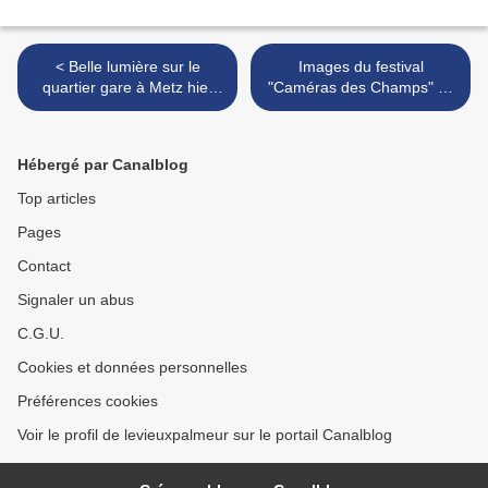
< Belle lumière sur le
Images du festival
quartier gare à Metz hier
"Caméras des Champs" ce
matin
week-end à Ville-sur-Yron
en Lorraine >
Hébergé par Canalblog
Top articles
Pages
Contact
Signaler un abus
C.G.U.
Cookies et données personnelles
Préférences cookies
Voir le profil de levieuxpalmeur sur le portail Canalblog