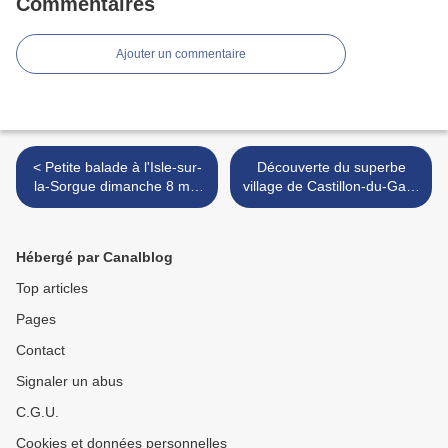
Commentaires
Ajouter un commentaire
< Petite balade à l'Isle-sur-
Découverte du superbe
la-Sorgue dimanche 8 mai
village de Castillon-du-Gard
après-midi
>
Hébergé par Canalblog
Top articles
Pages
Contact
Signaler un abus
C.G.U.
Cookies et données personnelles