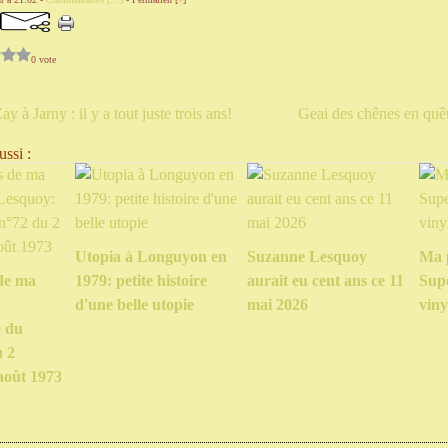
0 vote
y à Jarny : il y a tout juste trois ans!
Geai des chênes en quêt
ssi :
Utopia à Longuyon en
Suzanne Lesquoy
Ma 
de ma
1979: petite histoire
aurait eu cent ans ce 11
Sup
d'une belle utopie
mai 2026
viny
e du
u 2
août 1973