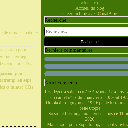
windsurf).
Février
Juillet
Juin
Mai
Mars
Avril
(10)
(28)
(40)
(9)
(5)
(10)
Accueil du blog
Janvier
Février
Juin
Mai
Mars
Avril
(28)
(27)
(5)
(5)
(14)
(10)
Créer un blog avec CanalBlog
Janvier
Février
Avril
Mai
Mars
(31)
(21)
(6)
(10)
(7)
Recherche
Janvier
Février
Mars
Avril
(29)
(22)
(7)
(4)
Février
Janvier
Mars
(38)
(31)
(6)
Janvier
Février
(32)
(29)
e de noix ce matin
Janvier
(35)
Derniers commentaires
passion pour
ertramp, en sept
Articles récents
les et quatre CDs
Les dépenses de ma mère Suzanne Lesquoy: s
du carnet n°72 du 2 janvier au 10 août 197
Utopia à Longuyon en 1979: petite histoire d
belle utopie
Suzanne Lesquoy aurait eu cent ans ce 11 m
2026
Ma passion pour Supertramp, en sept vinyles