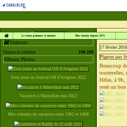
Home
LE VIEUX PALME
Le vieux palmeur se montre
Mes vinyles depuis 1971
Visiteurs
17 février 201
Depuis la création
190 299
Pigeon pas fr
Albums Photos
Beaucoup de 
tourterelles
Trois jours au festival Off d'Avignon 2022
Hélas, à 9h, 
resté un bon
Vacances à Marseillan mai 2022
Mes colonies de vacances entre 1962 et 1968
Posté par levieuxpalmeu