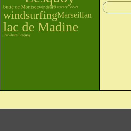
butte de Montsec
windsurf
Laurence Becker
windsurfing
Marseillan
lac de Madine
Jean-Jules Lesquoy