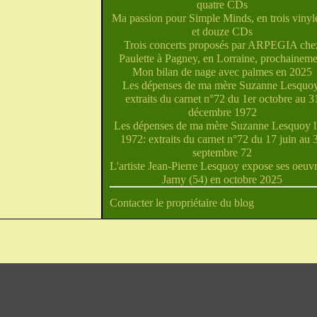
quatre CDs
Ma passion pour Simple Minds, en trois vinyle
et douze CDs
Trois concerts proposés par ARPEGIA che
Paulette à Pagney, en Lorraine, prochaineme
Mon bilan de nage avec palmes en 2025
Les dépenses de ma mère Suzanne Lesquoy
extraits du carnet n°72 du 1er octobre au 3
décembre 1972
Les dépenses de ma mère Suzanne Lesquoy l'
1972: extraits du carnet n°72 du 17 juin au 
septembre 72
L'artiste Jean-Pierre Lesquoy expose ses oeuvr
Jarny (54) en octobre 2025
Contacter le propriétaire du blog