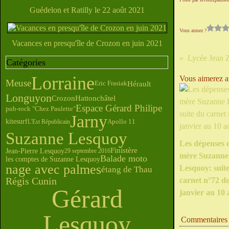
Guédelon et Ratilly le 22 août 2021
Vous aimez ?
Vacances en presqu'île de Crozon en juin 2021
Lycée Jean Za
Catégories
Lorraine
Vous aimerez au
Meuse
Hérault
Eric Frasiak
Longuyon
Crozon
Hattonchâtel
Espace Gérard Philipe
pub-rock "Chez Paulette"
Jarny
kitesurf
L'Est Républicain
Apollo 11
Suzanne Lesquoy
Les dépenses 
Finistère
Jean-Pierre Lesquoy
29 septembre 2016
mère Suzanne
Balade moto
les comptes de Suzanne Lesquoy
nage avec palmes
Lesquoy: suit
étang de Thau
Régis Cunin
carnet n°72 d
Gérard
janvier au 10 
Lesquoy
Commentaires