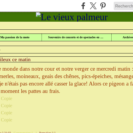
UR
>
DERRIÈRE CHEZ MOI... OU DEVANT!
>
PIGEON PAS FRILEUX CE MATIN
Ma passion de la moto
Souvenirs de concerts et de spectacles en Lorraine
Archive
6
ileux ce matin
monde dans notre cour et notre verger ce mercredi matin :
, merles, moineaux, geais des chênes, pics-épeiches, mésange
je n'étais pas encore allé casser la glace! Alors ce pigeon a fa
 moment les pattes au frais.
r à 21:02 -
Commentaires [
…
]
- Permalien [
#
]